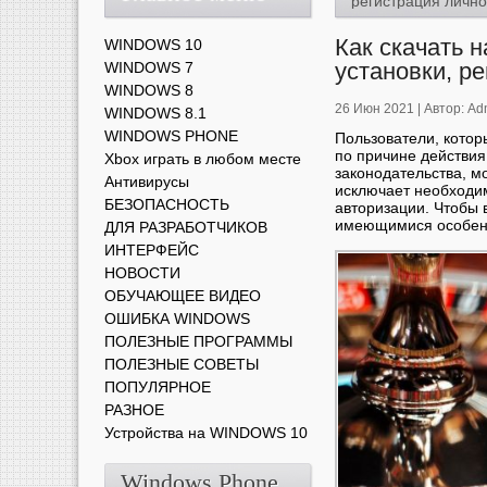
регистрация лично
Как скачать 
WINDOWS 10
установки, р
WINDOWS 7
WINDOWS 8
26 Июн 2021 |
Автор:
Ad
WINDOWS 8.1
WINDOWS PHONE
Пользователи, котор
по причине действия
Xbox играть в любом месте
законодательства, м
Антивирусы
исключает необходим
БЕЗОПАСНОСТЬ
авторизации. Чтобы 
имеющимися особен
ДЛЯ РАЗРАБОТЧИКОВ
ИНТЕРФЕЙС
НОВОСТИ
ОБУЧАЮЩЕЕ ВИДЕО
ОШИБКА WINDOWS
ПОЛЕЗНЫЕ ПРОГРАММЫ
ПОЛЕЗНЫЕ СОВЕТЫ
ПОПУЛЯРНОЕ
РАЗНОЕ
Устройства на WINDOWS 10
Windows Phone