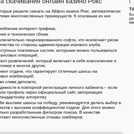
 скачивания онлайн казино Рокс
( ..
Ti
оторые решили скачать на Айфон казино Рокс, автоматически
Ко
елями многочисленных преимуществ. К основным из них
ра
ма
ебление интернет-трафика;
ния и технических сбоев;
ключительно лицензированного софта, что исключает риски
ества со стороны администрации игрового клуба;
ступных платежных систем, которыми можно пользоваться
ансовых операций;
ент развлечений, который включает в себя классические и
покер и многое другое;
ент отдачи, что гарантирует отличные шансы на
вых комбинаций;
и слива депозита;
одимости в повторной регистрации личного кабинета – если
али профиль через официальный сайт, авторизация
тандартному алгоритму.
бе высокие шансы на победу, рекомендуется делать выбор в
матов с высоким коэффициентом отдачи. Для этого можно
льно разработанным фильтром поиска. В качестве
упают многочисленные отзывы гемблеров.