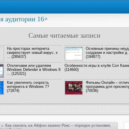
я аудитории 16+
Самые читаемые записи
На просторах интернета
Основные причины неуд
свирепствует новый вирус, к
создании и настройке д .
...
(285637)
(194877)
Отключаем или удаляем
Особенности игры в клубе Сол Кази
Windows Defender в Windows 8
(114660)
...
(125321)
Как увеличить скорость
Фильмы Онлайн – отлич
интернета в Windows 7?
программа для просмотра
(71874)
(70036)
→ Как скачать на Айфон казино Рокс – порядок установки,