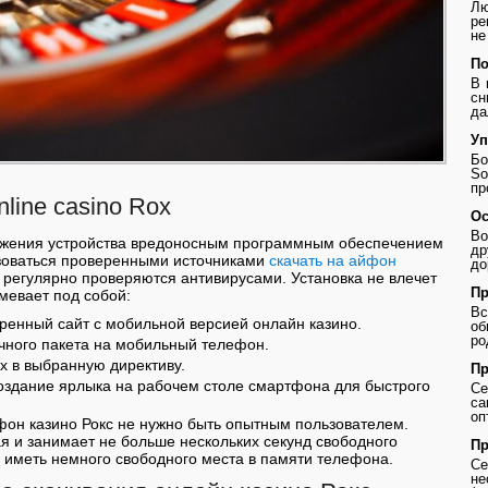
Лю
ре
не
По
В 
сн
да
Уп
Бо
So
пр
nline casino Rox
Ос
Во
ажения устройства вредоносным программным обеспечением
др
зоваться проверенными источниками
скачать на айфон
до
е регулярно проверяются антивирусами. Установка не влечет
Пр
мевает под собой:
В
ренный сайт с мобильной версией онлайн казино.
о
ро
очного пакета на мобильный телефон.
х в выбранную директиву.
Пр
оздание ярлыка на рабочем столе смартфона для быстрого
Се
с
оп
фон казино Рокс не нужно быть опытным пользователем.
 и занимает не больше нескольких секунд свободного
Пр
 иметь немного свободного места в памяти телефона.
Се
не