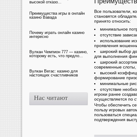
Преимущества
высокой отказо...
Все пользователи, к
Преимущества игры в онлайн
становятся обладат
казино Вавада
принято относить:
минимальное потр
Почему играть онлайн казино
отсутствие зависа
интересно
использование ис
проявления мошеннич
широкий выбор до
Вулкан Чемпион 777 — казино,
которому есть, что предло...
для выполнения фин
широкий ассортим
современные слоты, 
Вулкан Вегас: казино для
высокий коэффици
настоящих счастливчиков
формирование призо
минимальные риск
отсутствие необх
игроки ранее создав
Нас читают
осуществляется по с
Чтобы обеспечить се
пользу игровых авто
пользоваться специа
подтверждения выст