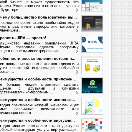
бой бизнес не может существовать без
кламы. Если о вас никто не знает — успеха
 будет при ...
чему большинство пользователей вы...
последнее время стало необычайно модно
имать различные видеоролики, которые в
льнейшем ...
равлять JIRA — просто!
льшинство недавних обновлений JIRA
ftware позволили сделать программу
още в плане администрирования. ...
обенности восстановления потерянн...
сстановление данных с жесткого диска или
угих носителей информации необычайно
рогая ...
еимущества и особенности приложен...
се больше людей стремится сделать
бщение с друзьями и близкими
дственниками комфортным ...
еимущества и особенности использо...
годня практически каждый бизнесмен ищет
амые различные возможности для
тимизации своего ...
еимущества и особенности виртуали...
годня многим компаниям стала доступна
обычайно выгодная услуга виртуализация.