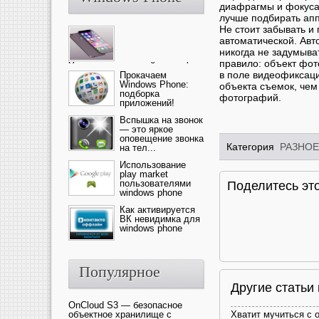
диафрагмы и фокуса
лучше подбирать апп
Не стоит забывать и
автоматической. Ав
никогда не задумыва
правило: объект фот
Ультрасовременный смартфон
в поле видеофиксаци
— это новика от компании Ap...
Прокачаем
Windows Phone:
объекта съемок, че
подборка
фотографий.
приложений!
Вспышка на звонок
— это яркое
оповещение звонка
Категория
РАЗНОЕ
на тел...
Использование
play market
пользователями
Поделитесь это
windows phone
Как активируется
ВК невидимка для
windows phone
Популярное
Другие статьи
OnCloud S3 — безопасное
объектное хранилище с
Хватит мучиться с 