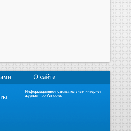
нами
О сайте
Информационно-познавательный интернет
кты
журнал про Windows