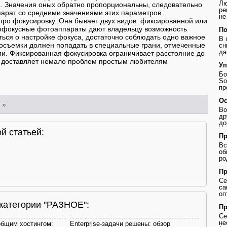
Лю
. Значения оных обратно пропорциональны, следовательно
ре
арат со средними значениями этих параметров.
не
 про фокусировку. Она бывает двух видов: фиксированной или
тофокусные фотоаппараты дают владельцу возможность
По
ться о настройке фокуса, достаточно соблюдать одно важное
В 
осъемки должен попадать в специальные грани, отмеченные
сн
да
и. Фиксированная фокусировка ограничивает расстояние до
м доставляет немало проблем простым любителям
Уп
Бо
So
пр
Ос
»
Во
др
до
й статьей:
Пр
В
о
ро
Пр
Се
с
оп
 категории "РАЗНОЕ":
Пр
Се
не
общим хостингом:
Enterprise-задачи решены: обзор