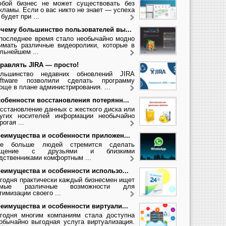
бой бизнес не может существовать без
кламы. Если о вас никто не знает — успеха
 будет при ...
чему большинство пользователей вы...
последнее время стало необычайно модно
имать различные видеоролики, которые в
льнейшем ...
равлять JIRA — просто!
льшинство недавних обновлений JIRA
ftware позволили сделать программу
още в плане администрирования. ...
обенности восстановления потерянн...
сстановление данных с жесткого диска или
угих носителей информации необычайно
рогая ...
еимущества и особенности приложен...
се больше людей стремится сделать
бщение с друзьями и близкими
дственниками комфортным ...
еимущества и особенности использо...
годня практически каждый бизнесмен ищет
амые различные возможности для
тимизации своего ...
еимущества и особенности виртуали...
годня многим компаниям стала доступна
обычайно выгодная услуга виртуализация.