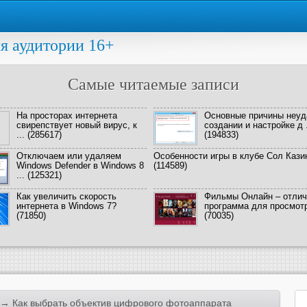
я аудитории 16+
Самые читаемые записи
На просторах интернета
Основные причины неуд
свирепствует новый вирус, к
создании и настройке д .
...
(285617)
(194833)
Отключаем или удаляем
Особенности игры в клубе Сол Кази
Windows Defender в Windows 8
(114589)
...
(125321)
Как увеличить скорость
Фильмы Онлайн – отлич
интернета в Windows 7?
программа для просмотра
(71850)
(70035)
→ Как выбрать объектив цифрового фотоаппарата