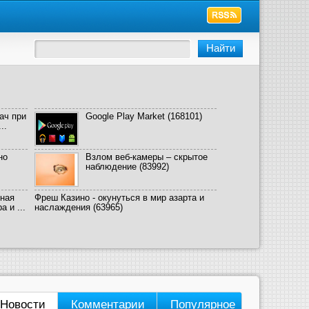
ач при
Google Play Market
(168101)
..
но
Взлом веб-камеры – скрытое
наблюдение
(83992)
ная
Фреш Казино - окунуться в мир азарта и
 и ...
наслаждения
(63965)
Новости
Комментарии
Популярное