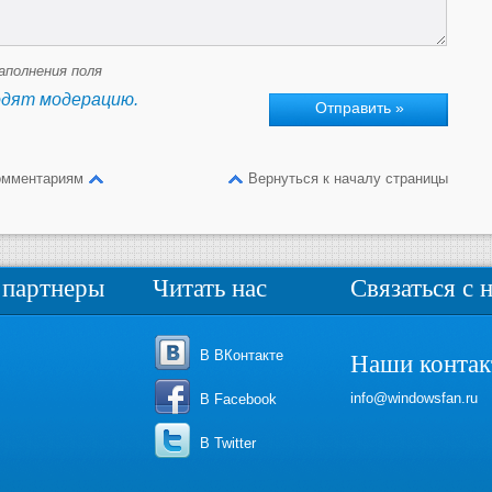
аполнения поля
одят модерацию.
омментариям
Вернуться к началу страницы
партнеры
Читать нас
Связаться с 
В ВКонтакте
Наши конта
info@windowsfan.ru
В Facebook
В Twitter