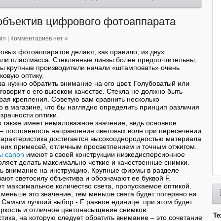
объектив цифрового фотоаппарата
in
|
Комментариев нет »
вых фотоаппаратов делают, как правило, из двух
или пластмасса. Стеклянные линзы более предпочтительны,
ды крупные производители начали «штамповать» очень
ковую оптику.
а нужно обратить внимание на его цвет. Голубоватый или
говорит о его высоком качестве. Стекла не должно быть
края крепления. Советую вам сравнить несколько
 в магазине, что бы наглядно определить принцип различия
зрачности оптики.
 также имеет немаловажное значение, ведь основное
 – постоянность направления световых волн при пересечении
 характеристика достигается высокооднородностью материала
нних примесей, отличным просветлением и точным отжигом.
ы canon
имеют в своей конструкции низкодисперсионное
воляет делать максимально четкие и качественные снимки.
ть внимание на инструкцию. Крупные фирмы в разделе
вают светосилу объектива и обозначают ее буквой F.
т максимальное количество света, пропускаемое оптикой.
 меньше это значение, тем меньше света будет потеряно на
Самым лучший выбор - F равное единице: при этом будет
яркость и отличное цветонасыщение снимков.
Те
тика, на которую следует обратить внимание – это сочетание