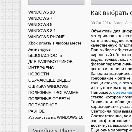
Как выбрать 
WINDOWS 10
WINDOWS 7
30 Окт 2014 |
Автор:
Adm
WINDOWS 8
WINDOWS 8.1
Объективы для цифро
материалов: стекло 
WINDOWS PHONE
хотя в последние го
Xbox играть в любом месте
качественную пласти
Антивирусы
При выборе объектив
сиреневый объектив 
БЕЗОПАСНОСТЬ
видно, только лишь 
ДЛЯ РАЗРАБОТЧИКОВ
фотоаппаратов лично
ИНТЕРФЕЙС
цветов и степени про
Качество материалов
НОВОСТИ
требование к оптике
ОБУЧАЮЩЕЕ ВИДЕО
толщи стекла, а эта
ОШИБКА WINDOWS
и отсутствием сторо
Например,
объектив
ПОЛЕЗНЫЕ ПРОГРАММЫ
стекло, которое поз
ПОЛЕЗНЫЕ СОВЕТЫ
Также стоит обраща
ПОПУЛЯРНОЕ
характеристик указы
РАЗНОЕ
Светосила показывае
Соответственно, чем
Устройства на WINDOWS 10
ваших фотографиях. 
достигнута высокая 
Windows Phone
Еще одна характерис