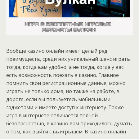
Вообще казино онлайн имеет целый ряд
преимуществ, среди них уникальный шанс играть
тогда, когда вам удобно, а не тогда, когда у вас
есть возможность поехать в казино. Главное
помнить свои регистрационные данные, можно
играть не только дома, но также на работе, в
дороге, если вы пользуетесь мобильными
гаджетами и имеете доступ к интернету. Также
игра в интернете отличается полной
безопасностью, в казино вам приходилось думать
о том, как выйти с выигрышем. В казино онлайн