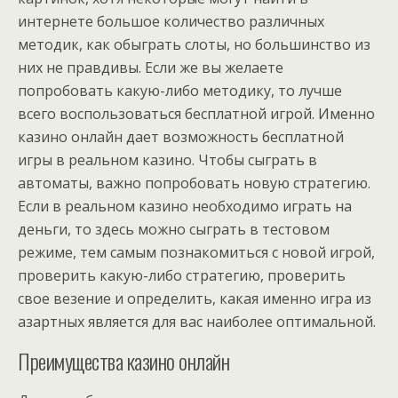
интернете большое количество различных
методик, как обыграть слоты, но большинство из
них не правдивы. Если же вы желаете
попробовать какую-либо методику, то лучше
всего воспользоваться бесплатной игрой. Именно
казино онлайн дает возможность бесплатной
игры в реальном казино. Чтобы сыграть в
автоматы, важно попробовать новую стратегию.
Если в реальном казино необходимо играть на
деньги, то здесь можно сыграть в тестовом
режиме, тем самым познакомиться с новой игрой,
проверить какую-либо стратегию, проверить
свое везение и определить, какая именно игра из
азартных является для вас наиболее оптимальной.
Преимущества казино онлайн