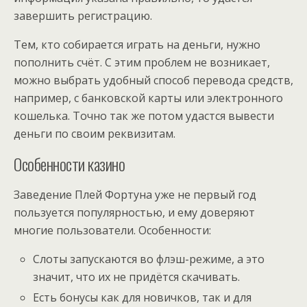
завершить регистрацию.
Тем, кто собирается играть на деньги, нужно
пополнить счёт. С этим проблем не возникает,
можно выбрать удобный способ перевода средств,
например, с банковской карты или электронного
кошелька. Точно так же потом удастся вывести
деньги по своим реквизитам.
Особенности казино
Заведение Плей Фортуна уже не первый год
пользуется популярностью, и ему доверяют
многие пользователи. Особенности:
Слоты запускаются во флэш-режиме, а это
значит, что их не придётся скачивать.
Есть бонусы как для новичков, так и для