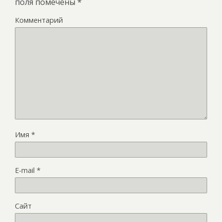
поля помечены
*
Комментарий
Имя
*
E-mail
*
Сайт