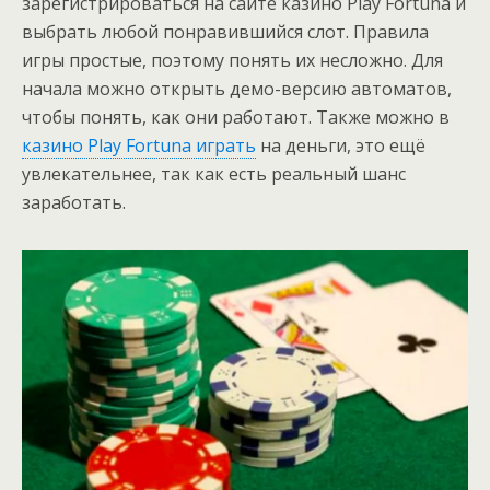
зарегистрироваться на сайте казино Play Fortuna и
выбрать любой понравившийся слот. Правила
игры простые, поэтому понять их несложно. Для
начала можно открыть демо-версию автоматов,
чтобы понять, как они работают. Также можно в
казино Play Fortuna играть
на деньги, это ещё
увлекательнее, так как есть реальный шанс
заработать.