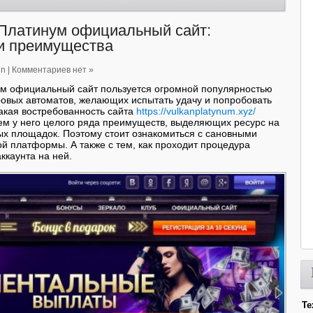
Платинум официальный сайт:
и преимущества
in
|
Комментариев нет »
ум официальный сайт пользуется огромной популярностью
овых автоматов, желающих испытать удачу и попробовать
Такая востребованность сайта
https://vulkanplatynum.xyz/
ем у него целого ряда преимуществ, выделяющих ресурс на
х площадок. Поэтому стоит ознакомиться с сановными
й платформы. А также с тем, как проходит процедура
ккаунта на ней.
Те