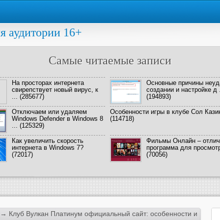
я аудитории 16+
Самые читаемые записи
На просторах интернета
Основные причины неуд
свирепствует новый вирус, к
создании и настройке д .
...
(285677)
(194893)
Отключаем или удаляем
Особенности игры в клубе Сол Кази
Windows Defender в Windows 8
(114718)
...
(125329)
Как увеличить скорость
Фильмы Онлайн – отлич
интернета в Windows 7?
программа для просмотра
(72017)
(70056)
→ Клуб Вулкан Платинум официальный сайт: особенности и