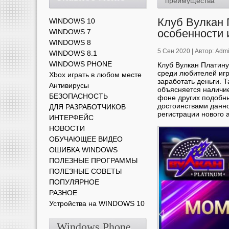
преимущества
Клуб Вулкан 
WINDOWS 10
особенности 
WINDOWS 7
WINDOWS 8
5 Сен 2020 |
Автор:
Adm
WINDOWS 8.1
WINDOWS PHONE
Клуб Вулкан Платин
среди любителей игр
Xbox играть в любом месте
заработать деньги. 
Антивирусы
объясняется наличи
БЕЗОПАСНОСТЬ
фоне других подобны
достоинствами данно
ДЛЯ РАЗРАБОТЧИКОВ
регистрации нового а
ИНТЕРФЕЙС
НОВОСТИ
ОБУЧАЮЩЕЕ ВИДЕО
ОШИБКА WINDOWS
ПОЛЕЗНЫЕ ПРОГРАММЫ
ПОЛЕЗНЫЕ СОВЕТЫ
ПОПУЛЯРНОЕ
РАЗНОЕ
Устройства на WINDOWS 10
Windows Phone