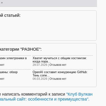
»
й статьей:
 категории "РАЗНОЕ":
азин электроники в
Хватит мучиться с общим хостингом:
когда пора...
нет
28.07.2026 |
Отзывов нет
ешены: обзор
OpenAI составит конкуренцию GitHub:
Тень сопе...
нет
06.03.2026 |
Отзывов нет
 написать комментарий к записи
"Клуб Вулкан
альный сайт: особенности и преимущества".