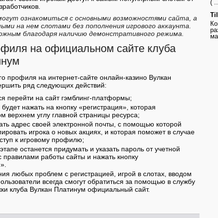
( ..
зработчиков.
Ti
могут ознакомиться с основными возможностями сайта, а
Ко
ыми на нем слотами без пополнения игрового аккаунта.
ра
ожным благодаря наличию демонстративного режима.
ма
филя на официальном сайте клуба
инум
го профиля на интернет-сайте онлайн-казино Вулкан
ершить ряд следующих действий:
ся перейти на сайт гэмблинг-платформы;
 будет нажать на кнопку «регистрация», которая
м верхнем углу главной страницы ресурса;
зать адрес своей электронной почты, с помощью которой
ировать игрока о новых акциях, и которая поможет в случае
оступ к игровому профилю;
тапе останется придумать и указать пароль от учетной
 с правилами работы сайты и нажать кнопку
».
ния любых проблем с регистрацией, игрой в слотах, вводом
пользователи всегда смогут обратиться за помощью в службу
ки клуба Вулкан Платинум официальный сайт.