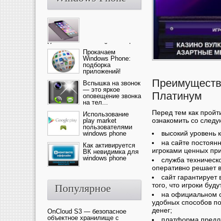
Ультрасовременный смартфон
— это новика от компании Ap...
Прокачаем
Windows Phone:
подборка
приложений!
Преимуществ
Вспышка на звонок
— это яркое
Платинум
оповещение звонка
на тел...
Перед тем как пройт
Использование
ознакомить со след
play market
пользователями
высокий уровень 
windows phone
на сайте постоян
Как активируется
игроками ценных при
ВК невидимка для
windows phone
служба техническ
оперативно решает 
сайт гарантирует
того, что игроки бу
Популярное
на официальном с
удобных способов по
денег;
OnCloud S3 — безопасное
объектное хранилище с
платформа предла