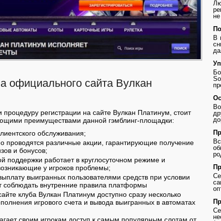
Лю
ре
не
По
В 
сн
да
Уп
Бо
So
а официального сайта Вулкан
пр
Ос
Во
и процедуру регистрации на сайте Вулкан Платинум, стоит
др
до
ующими преимуществами данной гэмблинг-площадки:
Пр
клиентского обслуживания;
В
но проводятся различные акции, гарантирующие получение
о
зов и бонусов;
ро
ой поддержки работает в круглосуточном режиме и
Пр
возникающие у игроков проблемы;
Се
 выплату выигранных пользователями средств при условии
с
дут соблюдать внутренние правила платформы
оп
айте клуба Вулкан Платинум доступно сразу несколько
Пр
полнения игрового счета и вывода выигранных в автоматах
Се
не
гает своим игрокам доступ к самым популярным слотам от