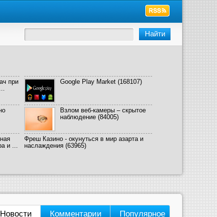
ач при
Google Play Market
(168107)
..
но
Взлом веб-камеры – скрытое
наблюдение
(84005)
ная
Фреш Казино - окунуться в мир азарта и
 и ...
наслаждения
(63965)
Новости
Комментарии
Популярное