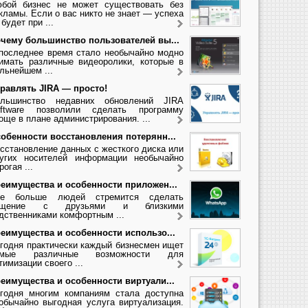
бой бизнес не может существовать без
кламы. Если о вас никто не знает — успеха
 будет при ...
чему большинство пользователей вы...
последнее время стало необычайно модно
имать различные видеоролики, которые в
льнейшем ...
равлять JIRA — просто!
льшинство недавних обновлений JIRA
ftware позволили сделать программу
още в плане администрирования. ...
обенности восстановления потерянн...
сстановление данных с жесткого диска или
угих носителей информации необычайно
рогая ...
еимущества и особенности приложен...
се больше людей стремится сделать
бщение с друзьями и близкими
дственниками комфортным ...
еимущества и особенности использо...
годня практически каждый бизнесмен ищет
амые различные возможности для
тимизации своего ...
еимущества и особенности виртуали...
годня многим компаниям стала доступна
обычайно выгодная услуга виртуализация.