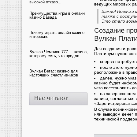
высокой отказо...
ведущих мировых ра
Важно! Новички 
Преимущества игры в онлайн
также с доступн
казино Вавада
Это стало возм
Создание про
Почему играть онлайн казино
интересно
Вулкан Плат
Для создания игрово
Вулкан Чемпион 777 — казино,
Платинум нужно сов
которому есть, что предло...
сперва потребует
после этого нужно
Вулкан Вегас: казино для
расположена в право
настоящих счастливчиков
далее, нужно ука
казино будет информ
чего восстановить д
на завершающем э
Нас читают
записи, согласиться
«Зарегистрироваться
В случае возникнове
или выводом денег, 
технической поддерж