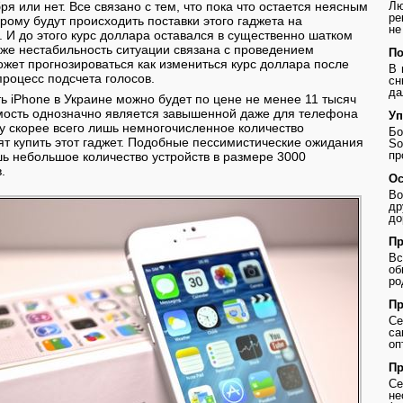
я или нет. Все связано с тем, что пока что остается неясным
Лю
ре
рому будут происходить поставки этого гаджета на
не
 И до этого курс доллара оставался в существенно шатком
же нестабильность ситуации связана с проведением
По
ожет прогнозироваться как измениться курс доллара после
В 
 процесс подсчета голосов.
сн
да
ть iPhone в Украине можно будет по цене не менее 11 тысяч
имость однозначно является завышенной даже для телефона
Уп
му скорее всего лишь немногочисленное количество
Бо
ят купить этот гаджет. Подобные пессимистические ожидания
So
пр
шь небольшое количество устройств в размере 3000
.
Ос
Во
др
до
Пр
В
о
ро
Пр
Се
с
оп
Пр
Се
не