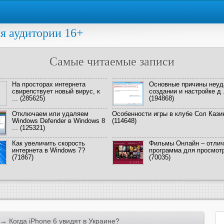
я аудитории 16+
Самые читаемые записи
На просторах интернета
Основные причины неуд
свирепствует новый вирус, к
создании и настройке д .
...
(285625)
(194868)
Отключаем или удаляем
Особенности игры в клубе Сол Кази
Windows Defender в Windows 8
(114648)
...
(125321)
Как увеличить скорость
Фильмы Онлайн – отлич
интернета в Windows 7?
программа для просмотра
(71867)
(70035)
→ Когда iPhone 6 увидят в Украине?