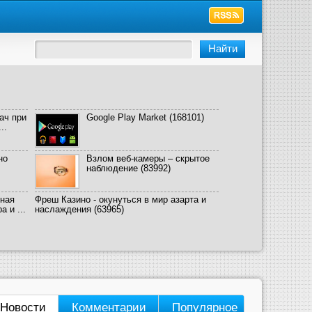
ач при
Google Play Market
(168101)
..
но
Взлом веб-камеры – скрытое
наблюдение
(83992)
ная
Фреш Казино - окунуться в мир азарта и
 и ...
наслаждения
(63965)
Новости
Комментарии
Популярное