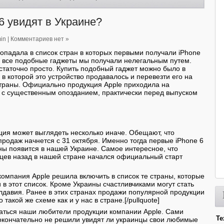
6 увидят в Украине?
in
|
Комментариев нет »
попадала в список стран в которых первыми получали iPhone
о все подобные гаджеты мы получали нелегальным путем.
статочно просто. Купить подобный гаджет можно было в
в которой это устройство продавалось и перевезти его на
траны. Официально продукция Apple приходила на
 с существенным опозданием, практически перед выпуском
.
ация может выглядеть несколько иначе. Обещают, что
родаж начнется с 31 октября. Именно тогда первые iPhone 6
жны появится в нашей Украине. Самое интересное, что
цев назад в нашей стране начался официальный старт
з компания Apple решила включить в список те страны, которые
 в этот список. Кроме Украины счастливчиками могут стать
лдавия. Ранее в этих странах продажи популярной продукции
такой же схеме как и у нас в стране.[/pullquote]
аться наши любители продукции компании Apple. Сами
Те
окончательно не решили увидят ли украинцы свои любимые