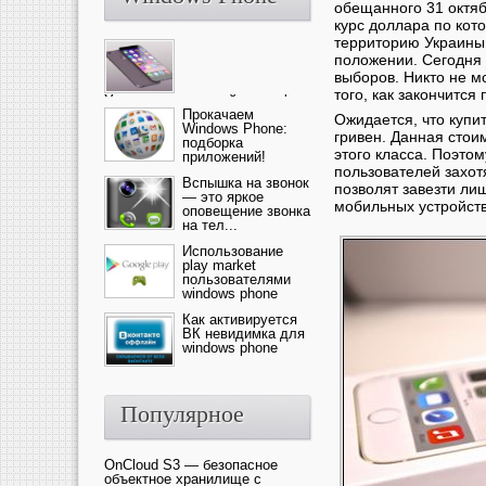
обещанного 31 октябр
курс доллара по кото
территорию Украины.
положении. Сегодня 
выборов. Никто не м
того, как закончится
Ультрасовременный смартфон
— это новика от компании Ap...
Прокачаем
Ожидается, что купи
Windows Phone:
гривен. Данная сто
подборка
этого класса. Поэто
приложений!
пользователей захот
Вспышка на звонок
позволят завезти ли
— это яркое
мобильных устройств
оповещение звонка
на тел...
Использование
play market
пользователями
windows phone
Как активируется
ВК невидимка для
windows phone
Популярное
OnCloud S3 — безопасное
объектное хранилище с