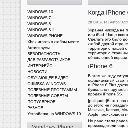
Когда iPhone 
WINDOWS 10
WINDOWS 7
28 Окт 2014 |
Автор:
Adm
WINDOWS 8
WINDOWS 8.1
Украина никогда не 
или iPad. Чаще всег
WINDOWS PHONE
Сделать это было до
Xbox играть в любом месте
любой другой стране 
Антивирусы
территорию нашей с
территорию Украины
БЕЗОПАСНОСТЬ
обновленной версии
ДЛЯ РАЗРАБОТЧИКОВ
iPhone 6
ИНТЕРФЕЙС
НОВОСТИ
В этом же году ситу
ОБУЧАЮЩЕЕ ВИДЕО
официальный старт п
ОШИБКА WINDOWS
и iPhone 6 Plus дол
буквально пару меся
ПОЛЕЗНЫЕ ПРОГРАММЫ
продаж iPhone 5S.
ПОЛЕЗНЫЕ СОВЕТЫ
[pullquote]В этот ра
ПОПУЛЯРНОЕ
до этого не попадали
РАЗНОЕ
Мексика, Косово, Мо
Устройства на WINDOWS 10
Apple происходили по 
Но рано стали радов
Windows Phone
производители еще 