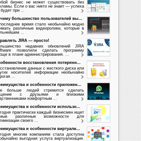
бой бизнес не может существовать без
кламы. Если о вас никто не знает — успеха
 будет при ...
чему большинство пользователей вы...
последнее время стало необычайно модно
имать различные видеоролики, которые в
льнейшем ...
равлять JIRA — просто!
льшинство недавних обновлений JIRA
ftware позволили сделать программу
още в плане администрирования. ...
обенности восстановления потерянн...
сстановление данных с жесткого диска или
угих носителей информации необычайно
рогая ...
еимущества и особенности приложен...
се больше людей стремится сделать
бщение с друзьями и близкими
дственниками комфортным ...
еимущества и особенности использо...
годня практически каждый бизнесмен ищет
амые различные возможности для
тимизации своего ...
еимущества и особенности виртуали...
годня многим компаниям стала доступна
обычайно выгодная услуга виртуализация.