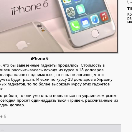
( ..
Ti
Ко
ра
ма
iPhone 6
о, что бы завезенные гаджеты продались. Стоимость в
ривен рассчитывалась исходя из курса в 13 долларов.
оллара начнет подниматься, то вполне логично, что и
жета будет расти. И если по курсу 13 долларов в Украину
ных гаджетов, то по более высокому курсу этих гаджетов
ше.
стройств, то они уже стали появляться на украинском рынке.
 сегодня просят одиннадцать тысяч гривен, рассчитанные из
 один доллар.
e 6
»