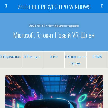
ИНТЕРНЕТ РЕСУРС ПРО WINDOWS
2024-09-12 • Нет Комментариев
Microsoft Готовит Новый VR-Шлем
Поделиться
Твитнуть
Pin
Отпр. по эл.
SMS
почте