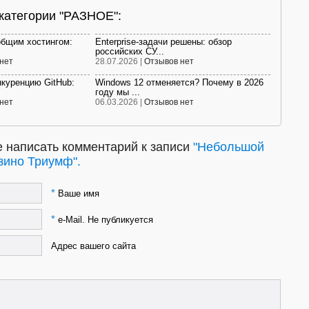
 категории "РАЗНОЕ":
общим хостингом:
Enterprise-задачи решены: обзор
российских СУ...
нет
28.07.2026 |
Отзывов нет
нкуренцию GitHub:
Windows 12 отменяется? Почему в 2026
году мы ...
нет
06.03.2026 |
Отзывов нет
 написать комментарий к записи
"Небольшой
зино Триумф".
*
Ваше имя
*
e-Mail. Не публикуется
Адрес вашего сайта