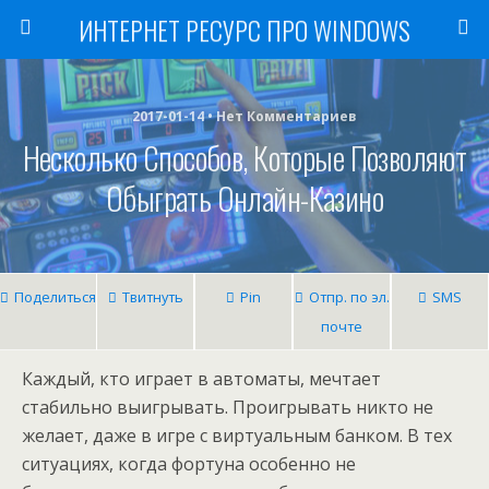
ИНТЕРНЕТ РЕСУРС ПРО WINDOWS
2017-01-14 • Нет Комментариев
Несколько Способов, Которые Позволяют
Обыграть Онлайн-Казино
Поделиться
Твитнуть
Pin
Отпр. по эл.
SMS
почте
Каждый, кто играет в автоматы, мечтает
стабильно выигрывать. Проигрывать никто не
желает, даже в игре с виртуальным банком. В тех
ситуациях, когда фортуна особенно не