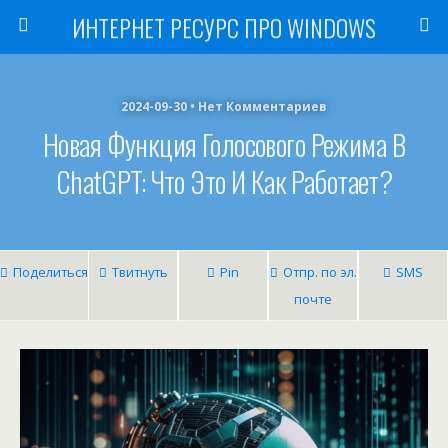
ИНТЕРНЕТ РЕСУРС ПРО WINDOWS
2024-09-30 • Нет Комментариев
Новая Функция Голосового Режима В
ChatGPT: Что Это И Как Работает?
Поделиться
Твитнуть
Pin
Отпр. по эл.
SMS
почте