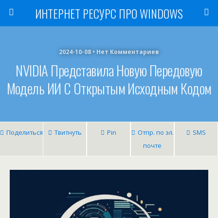
ИНТЕРНЕТ РЕСУРС ПРО WINDOWS
2024-10-08 • Нет Комментариев
NVIDIA Представила Новую Передовую
Модель ИИ С Открытым Исходным Кодом
Поделиться
Твитнуть
Pin
Отпр. по эл.
SMS
почте