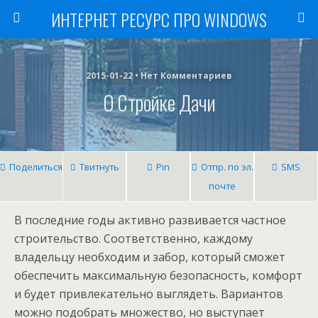
ИНТЕРНЕТ РЕСУРС ПРО WINDOWS
2015-01-22 • Нет Комментариев
О Стройке Дачи
Поделиться
Твитнуть
Pin
Отпр. по эл.
SMS
почте
В последние годы активно развивается частное
строительство. Соответственно, каждому
владельцу необходим и забор, который сможет
обеспечить максимальную безопасность, комфорт
и будет привлекательно выглядеть. Вариантов
можно подобрать множество, но выступает