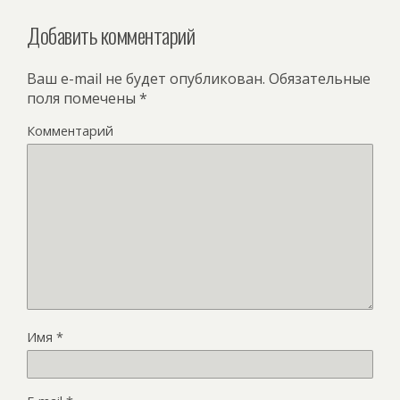
Добавить комментарий
Ваш e-mail не будет опубликован.
Обязательные
поля помечены
*
Комментарий
Имя
*