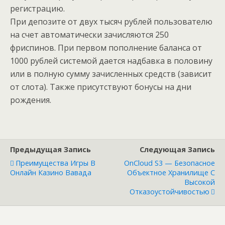
регистрацию.
При депозите от двух тысяч рублей пользователю
на счет автоматически зачисляются 250
фриспинов. При первом пополнение баланса от
1000 рублей системой дается надбавка в половину
или в полную сумму зачисленных средств (зависит
от слота). Также присутствуют бонусы на дни
рождения.
Предыдущая Запись
Следующая Запись
Преимущества Игры В
OnCloud S3 — Безопасное
Онлайн Казино Вавада
Объектное Хранилище С
Высокой
Отказоустойчивостью