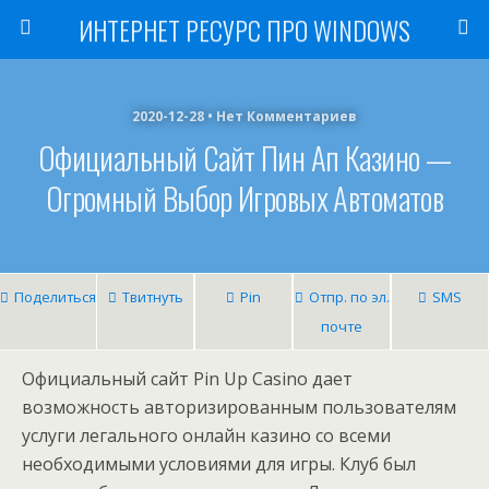
ИНТЕРНЕТ РЕСУРС ПРО WINDOWS
2020-12-28 • Нет Комментариев
Официальный Сайт Пин Ап Казино —
Огромный Выбор Игровых Автоматов
Поделиться
Твитнуть
Pin
Отпр. по эл.
SMS
почте
Официальный сайт Pin Up Casino дает
возможность авторизированным пользователям
услуги легального онлайн казино со всеми
необходимыми условиями для игры. Клуб был