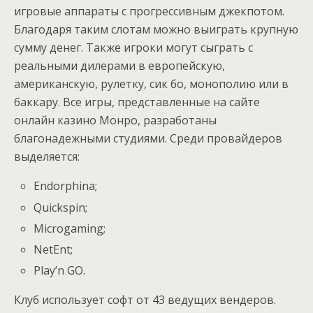
игровые аппараты с прогрессивным джекпотом.
Благодаря таким слотам можно выиграть крупную
сумму денег. Также игроки могут сыграть с
реальными дилерами в европейскую,
американскую, рулетку, сик бо, монополию или в
баккару. Все игры, представленные на сайте
онлайн казино Монро, разработаны
благонадежными студиями. Среди провайдеров
выделяется:
Endorphina;
Quickspin;
Microgaming;
NetEnt;
Play’n GO.
Клуб использует софт от 43 ведущих вендеров.