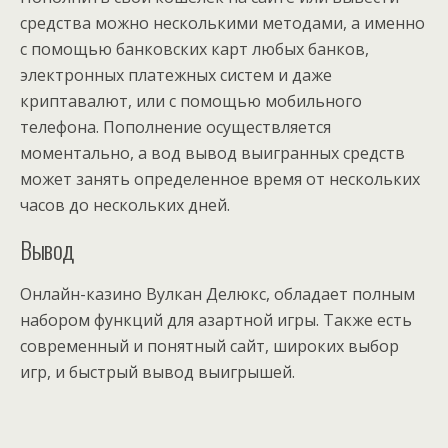
средства можно несколькими методами, а именно
с помощью банковских карт любых банков,
электронных платежных систем и даже
криптавалют, или с помощью мобильного
телефона. Пополнение осуществляется
моментально, а вод вывод выигранных средств
может занять определенное время от нескольких
часов до нескольких дней.
Вывод
Онлайн-казино Вулкан Делюкс, обладает полным
набором функций для азартной игры. Также есть
современный и понятный сайт, широких выбор
игр, и быстрый вывод выигрышей.