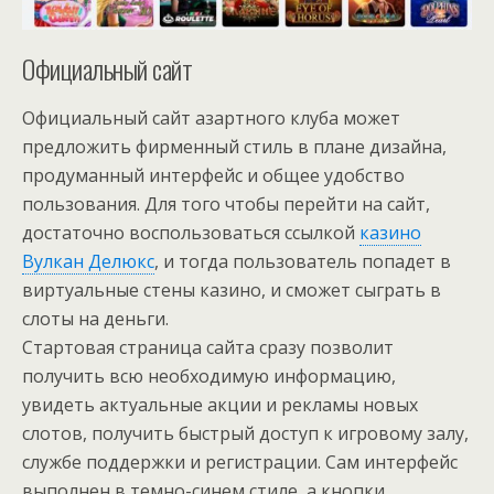
Официальный сайт
Официальный сайт азартного клуба может
предложить фирменный стиль в плане дизайна,
продуманный интерфейс и общее удобство
пользования. Для того чтобы перейти на сайт,
достаточно воспользоваться ссылкой
казино
Вулкан Делюкс
, и тогда пользователь попадет в
виртуальные стены казино, и сможет сыграть в
слоты на деньги.
Стартовая страница сайта сразу позволит
получить всю необходимую информацию,
увидеть актуальные акции и рекламы новых
слотов, получить быстрый доступ к игровому залу,
службе поддержки и регистрации. Сам интерфейс
выполнен в темно-синем стиле, а кнопки