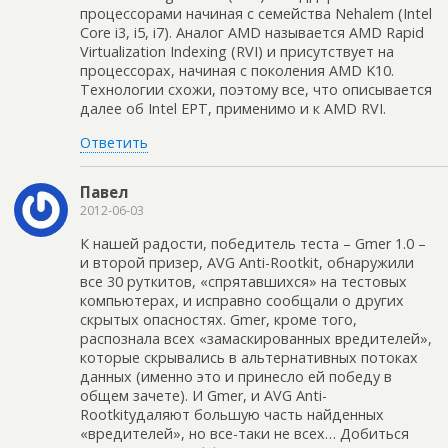
процессорами начиная с семейства Nehalem (Intel
Core i3, i5, i7). Аналог AMD называется AMD Rapid
Virtualization Indexing (RVI) и присутствует на
процессорах, начиная с поколения AMD K10.
Технологии схожи, поэтому все, что описывается
далее об Intel EPT, применимо и к AMD RVI.
Ответить
Павел
2012-06-03
К нашей радости, победитель теста – Gmer 1.0 –
и второй призер, AVG Anti-Rootkit, обнаружили
все 30 руткитов, «спрятавшихся» на тестовых
компьютерах, и исправно сообщали о других
скрытых опасностях. Gmer, кроме того,
распознала всех «замаскированных вредителей»,
которые скрывались в альтернативных потоках
данных (именно это и принесло ей победу в
общем зачете). И Gmer, и AVG Anti-
Rootkitудаляют большую часть найденных
«вредителей», но все-таки не всех… Добиться