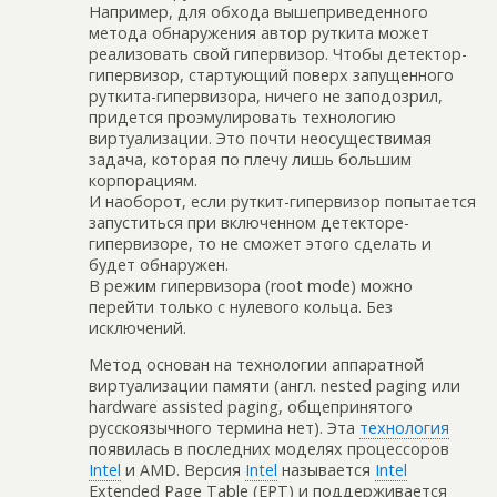
Например, для обхода вышеприведенного
метода обнаружения автор руткита может
реализовать свой гипервизор. Чтобы детектор-
гипервизор, стартующий поверх запущенного
руткита-гипервизора, ничего не заподозрил,
придется проэмулировать технологию
виртуализации. Это почти неосуществимая
задача, которая по плечу лишь большим
корпорациям.
И наоборот, если руткит-гипервизор попытается
запуститься при включенном детекторе-
гипервизоре, то не сможет этого сделать и
будет обнаружен.
В режим гипервизора (root mode) можно
перейти только с нулевого кольца. Без
исключений.
Метод основан на технологии аппаратной
виртуализации памяти (англ. nested paging или
hardware assisted paging, общепринятого
русскоязычного термина нет). Эта
технология
появилась в последних моделях процессоров
Intel
и AMD. Версия
Intel
называется
Intel
Extended Page Table (EPT) и поддерживается