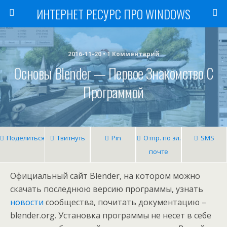
ИНТЕРНЕТ РЕСУРС ПРО WINDOWS
2016-11-20 • 1 Комментарий
Основы Blender — Первое Знакомство С
Программой
Поделиться
Твитнуть
Pin
Отпр. по эл.
SMS
почте
Официальный сайт Blender, на котором можно
скачать последнюю версию программы, узнать
новости
сообщества, почитать документацию –
blender.org. Установка программы не несет в себе