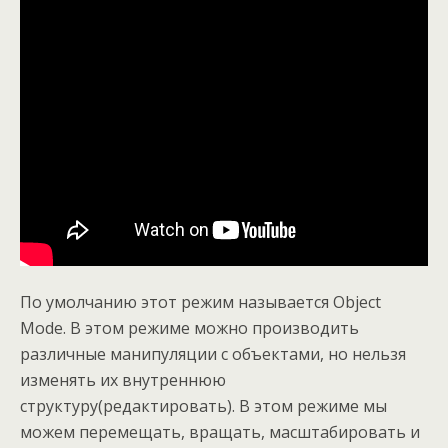
По умолчанию этот режим называется Object
Mode. В этом режиме можно производить
различные манипуляции с объектами, но нельзя
изменять их внутреннюю
структуру(редактировать). В этом режиме мы
можем перемещать, вращать, масштабировать и