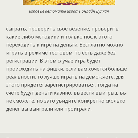
игровые автоматы играть онлайн Вулкан
сыграть, проверить свое везение, проверить
какие-либо методики и только после этого
переходить к игре на деньги. Бесплатно можно
играть в режиме тестовом, то есть даже без
регистрации. В этом случае игра будет
происходить на фишки, если вам хочется больше
реальности, то лучше играть на демо-счете, для
этого придется зарегистрироваться, тогда на
счете будут деньги казино, вывести выигрыш вы
не сможете, но зато увидите конкретно сколько
денег вы выиграли или проиграли.