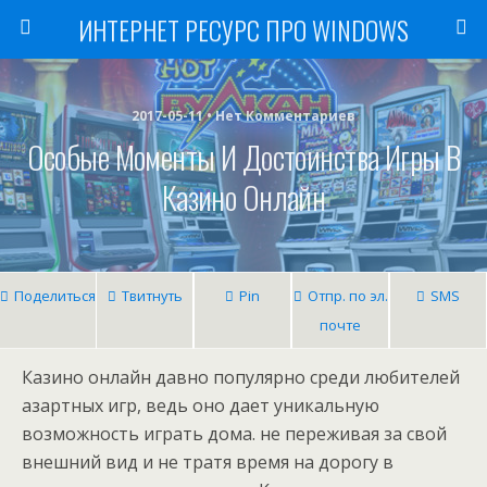
ИНТЕРНЕТ РЕСУРС ПРО WINDOWS
2017-05-11 • Нет Комментариев
Особые Моменты И Достоинства Игры В
Казино Онлайн
Поделиться
Твитнуть
Pin
Отпр. по эл.
SMS
почте
Казино онлайн давно популярно среди любителей
азартных игр, ведь оно дает уникальную
возможность играть дома. не переживая за свой
внешний вид и не тратя время на дорогу в