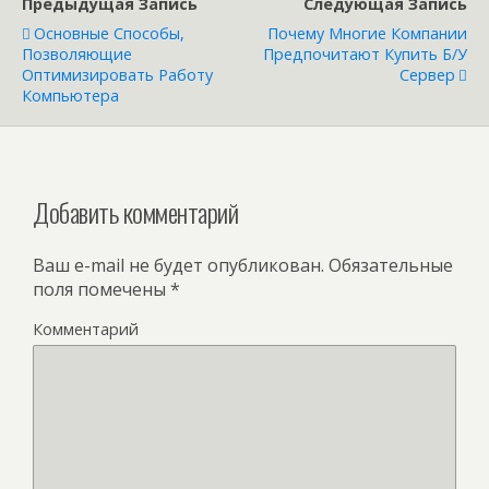
Предыдущая Запись
Следующая Запись
Основные Способы,
Почему Многие Компании
Позволяющие
Предпочитают Купить Б/у
Оптимизировать Работу
Сервер
Компьютера
Добавить комментарий
Ваш e-mail не будет опубликован.
Обязательные
поля помечены
*
Комментарий