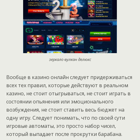
зеркало вулкан делюкс
Вообще в казино онлайн следует придерживаться
всех тех правил, которые действуют в реальном
казино, не стоит отыгрываться, не стоит играть в
состоянии опьянения или эмоционального
возбуждения, не стоит ставить весь бюджет на
одну игру. Следует понимать, что по своей сути
игровые автоматы, это просто набор чисел,
который выпадает после прокрутки барабана.