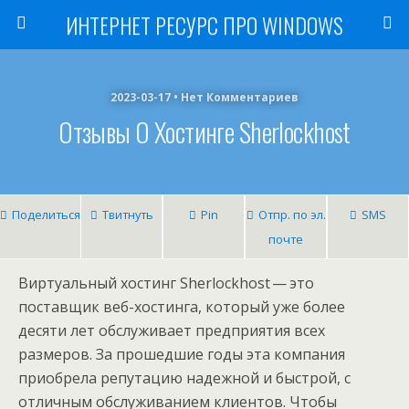
ИНТЕРНЕТ РЕСУРС ПРО WINDOWS
2023-03-17 • Нет Комментариев
Отзывы О Хостинге Sherlockhost
Поделиться
Твитнуть
Pin
Отпр. по эл.
SMS
почте
Виртуальный хостинг Sherlockhost — это
поставщик веб-хостинга, который уже более
десяти лет обслуживает предприятия всех
размеров. За прошедшие годы эта компания
приобрела репутацию надежной и быстрой, с
отличным обслуживанием клиентов. Чтобы