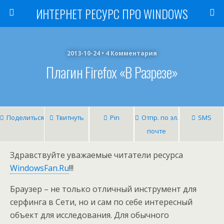
ИНТЕРНЕТ РЕСУРС ПРО WINDOWS
2013-10-24 • 4 Комментария
Плагин Firefox «в Разрезе»
Поделиться
Твитнуть
Pin
Отпр. по эл.
SMS
почте
Здравствуйте уважаемые читатели ресурса
WindowsFan.Ru
!!!
Браузер – не только отличный инструмент для
серфинга в Сети, но и сам по себе интересный
объект для исследования. Для обычного