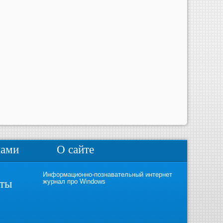
нами
О сайте
Информационно-познавательный интернет
кты
журнал про Windows