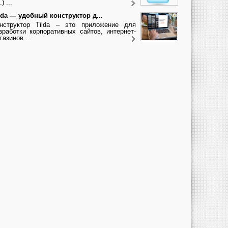
.) ...
lda — удобный конструктор д...
нструктор Tilda – это приложение для
зработки корпоративных сайтов, интернет-
газинов ...