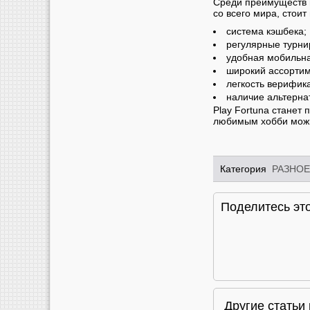
Среди преимуществ п
со всего мира, стои
система кэшбека;
регулярные турни
удобная мобильна
широкий ассортим
легкость верифик
наличие альтерна
Play Fortuna станет
любимым хобби можн
Категория
РАЗНОЕ
Поделитесь это
Другие статьи