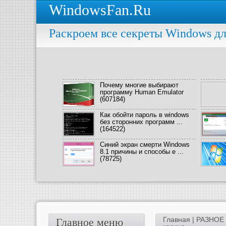
WindowsFan.Ru
Раскроем все секреты Windows дл
Почему многие выбирают
программу Human Emulator
(607184)
Как обойти пароль в windows
без сторонних программ ...
(164522)
Синий экран смерти Windows
8.1 причины и способы е ...
(78725)
Главная
|
РАЗНОЕ
Главное меню