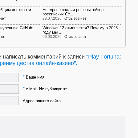
общим хостингом:
Enterprise-задачи решены: обзор
российских СУ...
нет
28.07.2026 |
Отзывов нет
нкуренцию GitHub:
Windows 12 отменяется? Почему в 2026
году мы ...
нет
06.03.2026 |
Отзывов нет
 написать комментарий к записи
"Play Fortuna:
реимущества онлайн-казино".
*
Ваше имя
*
e-Mail. Не публикуется
Адрес вашего сайта