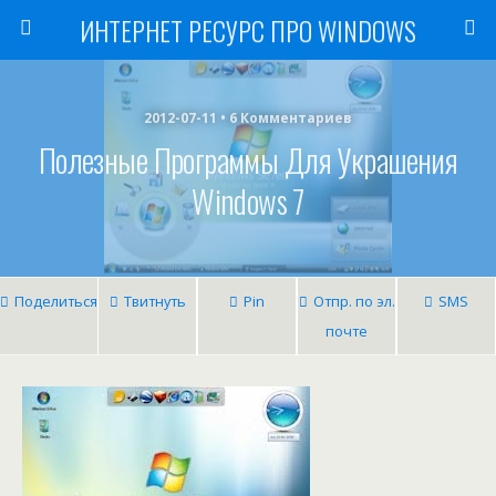
ИНТЕРНЕТ РЕСУРС ПРО WINDOWS
2012-07-11 • 6 Комментариев
Полезные Программы Для Украшения
Windows 7
Поделиться
Твитнуть
Pin
Отпр. по эл.
SMS
почте