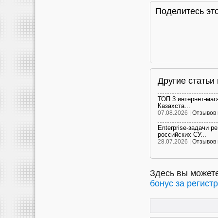
Поделитесь это
Другие статьи
ТОП 3 интернет-маг
Казахста...
07.08.2026 |
Отзывов 
Enterprise-задачи р
российских СУ...
28.07.2026 |
Отзывов 
Здесь вы можете
бонус за регист