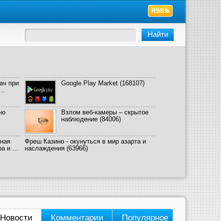
ач при
Google Play Market
(168107)
..
но
Взлом веб-камеры – скрытое
наблюдение
(84006)
ная
Фреш Казино - окунуться в мир азарта и
 и ...
наслаждения
(63966)
Новости
Комментарии
Популярное