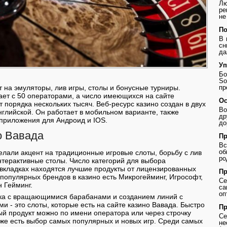
Лю
ре
не
По
В 
сн
да
Уп
Бо
So
т на эмуляторы, лив игры, столы и бонусные турниры.
пр
ет с 50 операторами, а число имеющихся на сайте
Ос
 порядка нескольких тысяч. Веб-ресурс казино создан в двух
Во
английской. Он работает в мобильном варианте, также
др
приложения для Андроид и IOS.
до
о Вавада
Пр
В
о
елали акцент на традиционные игровые слоты, борьбу с лив
ро
нтерактивные столы. Число категорий для выбора
 вкладках находятся лучшие продукты от лицензированных
Пр
популярных брендов в казино есть Микрогейминг, Игрософт,
Се
 Гейминг.
с
оп
ка с вращающимися барабанами и созданием линий с
и - это слоты, которые есть на сайте казино Вавада. Быстро
Пр
й продукт можно по имени оператора или через строчку
Се
кже есть выбор самых популярных и новых игр. Среди самых
не