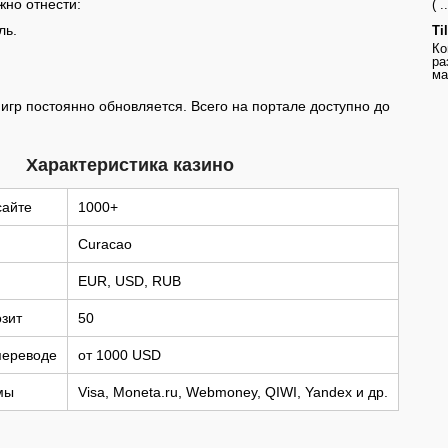
жно отнести:
( ..
ль.
Ti
Ко
ра
ма
игр постоянно обновляется. Всего на портале доступно до
Характеристика казино
сайте
1000+
Curacao
EUR, USD, RUB
зит
50
переводе
от 1000 USD
мы
Visa, Moneta.ru, Webmoney, QIWI, Yandex и др.