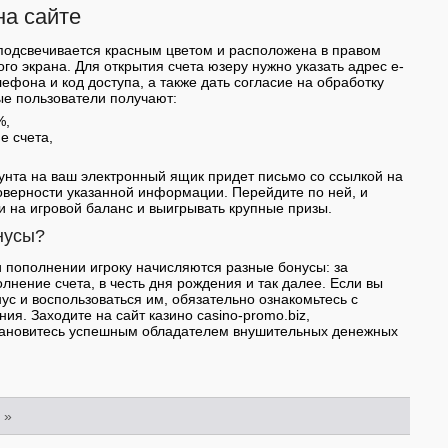
на сайте
подсвечивается красным цветом и расположена в правом
го экрана. Для открытия счета юзеру нужно указать адрес е-
ефона и код доступа, а также дать согласие на обработку
ые пользователи получают:
%,
е счета,
унта на ваш электронный ящик придет письмо со ссылкой на
верности указанной информации. Перейдите по ней, и
и на игровой баланс и выигрывать крупные призы.
нусы?
и пополнении игроку начисляются разные бонусы: за
лнение счета, в честь дня рождения и так далее. Если вы
ус и воспользоваться им, обязательно ознакомьтесь с
ия. Заходите на сайт казино casino-promo.biz,
становитесь успешным обладателем внушительных денежных
»