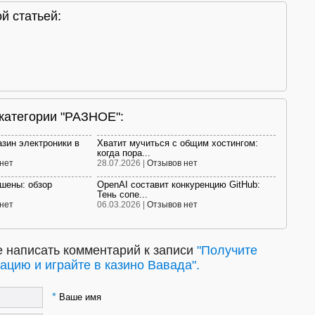
й статьей:
 категории "РАЗНОЕ":
азин электроники в
Хватит мучиться с общим хостингом:
когда пора...
нет
28.07.2026 |
Отзывов нет
ешены: обзор
OpenAI составит конкуренцию GitHub:
Тень сопе...
нет
06.03.2026 |
Отзывов нет
 написать комментарий к записи
"Получите
рацию и играйте в казино Вавада".
*
Ваше имя