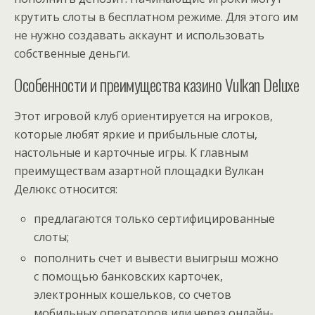
крутить слоты в бесплатном режиме. Для этого им
не нужно создавать аккаунт и использовать
собственные деньги.
Особенности и преимущества казино Vulkan Deluxe
Этот игровой клуб ориентируется на игроков,
которые любят яркие и прибыльные слоты,
настольные и карточные игры. К главным
преимуществам азартной площадки Вулкан
Делюкс относится:
предлагаются только сертифицированные
слоты;
пополнить счет и вывести выигрыш можно
с помощью банковских карточек,
электронных кошельков, со счетов
мобильных операторов или через онлайн-