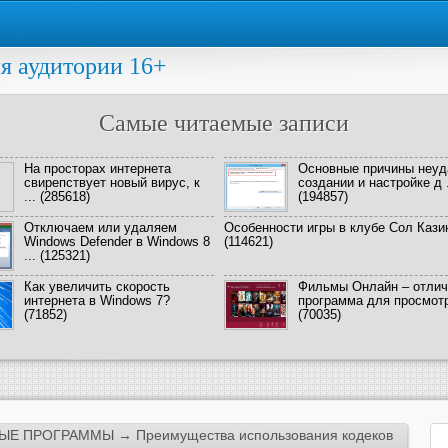
я аудитории 16+
Самые читаемые записи
На просторах интернета
Основные причины неуд
свирепствует новый вирус, к
создании и настройке д .
...
(285618)
(194857)
Отключаем или удаляем
Особенности игры в клубе Сол Кази
Windows Defender в Windows 8
(114621)
...
(125321)
Как увеличить скорость
Фильмы Онлайн – отлич
интернета в Windows 7?
программа для просмотра
(71852)
(70035)
ЫЕ ПРОГРАММЫ
→ Преимущества использования кодеков