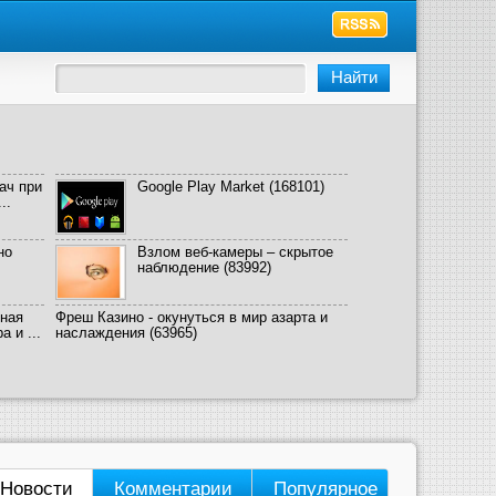
ач при
Google Play Market
(168101)
..
но
Взлом веб-камеры – скрытое
наблюдение
(83992)
ная
Фреш Казино - окунуться в мир азарта и
 и ...
наслаждения
(63965)
Новости
Комментарии
Популярное