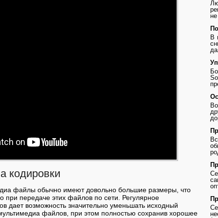
Лю
ре
не
По
В 
сн
да
Уп
Бо
So
пр
Ос
Во
др
до
Пр
В
о
ро
Пр
а кодировки
Се
с
оп
диа файлы обычно имеют довольно большие размеры, что
 при передаче этих файлов по сети. Регулярное
Пр
ов дает возможность значительно уменьшать исходный
Се
ультимедиа файлов, при этом полностью сохранив хорошее
не