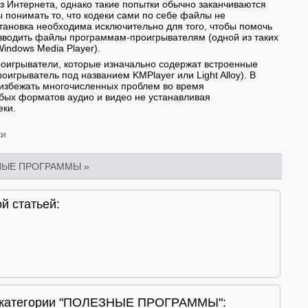
з Интернета, однако такие попытки обычно заканчиваются
 понимать то, что кодеки сами по себе файлы не
становка необходима исключительно для того, чтобы помочь
зводить файлы программам-проигрывателям (одной из таких
indows Media Player).
оигрыватели, которые изначально содержат встроенные
роигрыватель под названием KMPlayer или Light Alloy). В
 избежать многочисленных проблем во время
бых форматов аудио и видео не устанавливая
еки.
ки
НЫЕ ПРОГРАММЫ
»
й статьей:
и категории "ПОЛЕЗНЫЕ ПРОГРАММЫ":