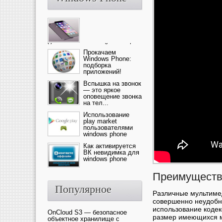
Ультрасовременный смартфон
— это новика от компании Ap...
Прокачаем
Windows Phone:
подборка
приложений!
Вспышка на звонок
— это яркое
оповещение звонка
на тел...
Использование
play market
пользователями
windows phone
Как активируется
ВК невидимка для
windows phone
Преимуществ
Популярное
Различные мультиме
совершенно неудобно
использование кодек
OnCloud S3 — безопасное
размер имеющихся м
объектное хранилище с