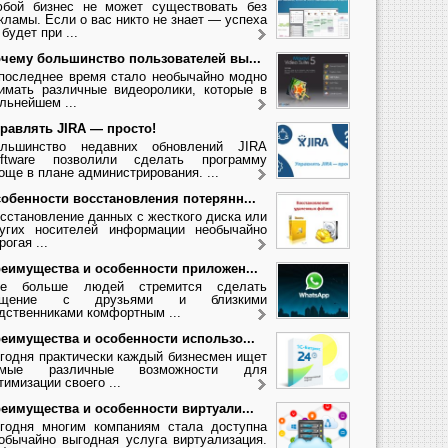
бой бизнес не может существовать без
кламы. Если о вас никто не знает — успеха
 будет при ...
чему большинство пользователей вы...
последнее время стало необычайно модно
имать различные видеоролики, которые в
льнейшем ...
равлять JIRA — просто!
льшинство недавних обновлений JIRA
ftware позволили сделать программу
още в плане администрирования. ...
обенности восстановления потерянн...
сстановление данных с жесткого диска или
угих носителей информации необычайно
рогая ...
еимущества и особенности приложен...
се больше людей стремится сделать
бщение с друзьями и близкими
дственниками комфортным ...
еимущества и особенности использо...
годня практически каждый бизнесмен ищет
амые различные возможности для
тимизации своего ...
еимущества и особенности виртуали...
годня многим компаниям стала доступна
обычайно выгодная услуга виртуализация.