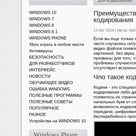
для кодирования
Преимущества
WINDOWS 10
кодирования
WINDOWS 7
WINDOWS 8
13 Окт 2016 |
Автор:
Adm
WINDOWS 8.1
WINDOWS PHONE
Если вы еще только 
часто случались сит
Xbox играть в любом месте
видео файлов появл
Антивирусы
картинкой, без звука
БЕЗОПАСНОСТЬ
призваны для того, ч
проблемы случаются
ДЛЯ РАЗРАБОТЧИКОВ
отсутствуют встроен
ИНТЕРФЕЙС
Чnо такое ко
НОВОСТИ
ОБУЧАЮЩЕЕ ВИДЕО
Кодеки - это специ
ОШИБКА WINDOWS
кодирования либо д
ПОЛЕЗНЫЕ ПРОГРАММЫ
появилось их странн
ПОЛЕЗНЫЕ СОВЕТЫ
начальных букв от 
возможность кодиров
ПОПУЛЯРНОЕ
передачи, шифровани
РАЗНОЕ
бесперебойного про
Устройства на WINDOWS 10
Windows Phone