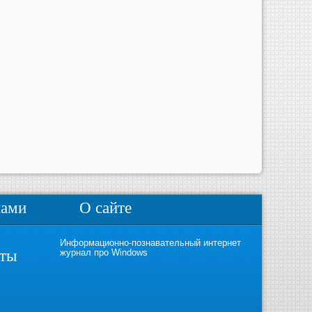
нами
О сайте
Информационно-познавательный интернет
кты
журнал про Windows