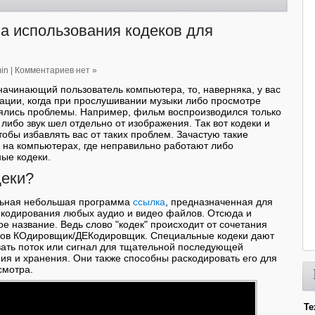
 использования кодеков для
in
|
Комментариев нет »
начинающий пользователь компьютера, то, наверняка, у вас
уации, когда при прослушивании музыки либо просмотре
ялись проблемы. Например, фильм воспроизводился только
, либо звук шел отдельно от изображения. Так вот кодеки и
тобы избавлять вас от таких проблем. Зачастую такие
 на компьютерах, где неправильно работают либо
ные кодеки.
деки?
альная небольшая программа
ссылка
, предназначенная для
екодирования любых аудио и видео файлов. Отсюда и
ое название. Ведь слово "кодек" происходит от сочетания
слов КОдировщик/ДЕКодировщик. Специальные кодеки дают
ать поток или сигнал для тщательной последующей
я и хранения. Они также способны раскодировать его для
смотра.
Те