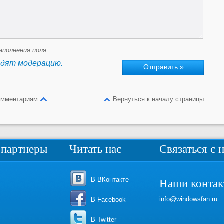
аполнения поля
одят модерацию.
омментариям
Вернуться к началу страницы
партнеры
Читать нас
Связаться с 
В ВКонтакте
Наши конта
info@windowsfan.ru
В Facebook
В Twitter