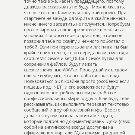
точно такие же, как и у предыдущего, поэтому
дважды рассказывать не буду . Можно сказать,
что все готово. Компиль и запускай проект. При
стартинге не забудь одобрить в скайпе инжект,
иначе ничего захватить не получится. Попробуем
протестировать наше приложение в реальных
условиях. Попроси своего приятеля, чтобы он
позвонил тебе по скайпу и немного поболтал с
тобой. Если при переписывании листинга ты был
крайне внимателен, то по переданным в методы
captureMicDevice и set_OutputDevice путям для
сохранения файлов, будут лежать
свежеиспеченные WAV’ки. Прослушай их в своем
плеере и убедись, что все работает как надо.
Пользоваться SDK крайне просто (особенно если
пишешь под .NET) и его возможности будут
однозначно востребованы при разработке
профессионального skype-logger’a. Я не буду тебе
рассказывать, как выполнять перехват текстовых
сообщений и другой полезной инфы. Все это
делается путем вызова парочки методов,
которые подробно документированы. Доки (само
собой на английском) всегда доступны на
официальном портале: [Для просмотра данной