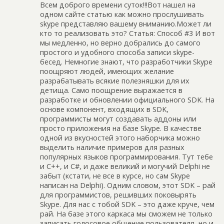
Всем доброго времени суток!!!Вот нашел на
одном сайте статью как можно прослушивать
skype представляю вашему вниманию.Может ли
кто то реализовать это? Статья: Способ #3 И вот
мы медленно, но верно добрались до самого
простого и удобного способа записи skype-
бесед. Немногие знают, что разработчики Skype
поощряют людей, имеющих желание
разрабатывать всякие полезняшки для их
детища. Само поощрение выражается в
разработке и обновлении официального SDK. На
основе компонент, входящих в SDK,
программисты могут создавать аддоны или
просто приложения на базе Skype. В качестве
одной из вкусностей этого наборчика можно
выделить наличие примеров для разных
популярных языков программирования. Тут тебе
и C++, и C#, и даже великий и могучий Delphi не
забыт (кстати, не все в курсе, но сам Skype
написан на Delphi). Одним словом, этот SDK – рай
для программистов, решивших поковырять
Skype. Для нас с тобой SDK – это даже круче, чем
рай. На базе этого каркаса мы сможем не только
записать голосовое общение пользователя, но и