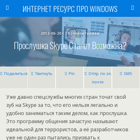
ИНТЕРНЕТ РЕСУРС ПРО WINDOWS
2012-06-20 • 7 Комментариев
Прослушка Skype Станет Возможна?
Поделиться
Твитнуть
Pin
Отпр. по эл.
SMS
почте
Уже давно спецслужбы многих стран точат свой
зуб на Skype за то, что его нельзя легально и
удобно заниматься таким делом, как прослушка.
Это программу общения зачастую называют
идеальной для террористов, а её разработчиков
уже не один раз пытались призвать к