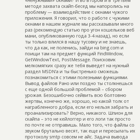
«ненужными» окнами? И во втором и в третьем
методе захвата скайп-бесед мы напоролись на
проблему — взаимодействие с окнами чужого
приложения. Я говорил, что о работе с чужими
окнами в нашем журнале мы рассказывали много
раз (рекомендую статью про угон кошельков веб
мани, опубликованную года 3-4 назад), но если
ты только влился в нашу тусовку и не знаешь,
что да как, не поленись, зайди на bing.com и
поищи там на предмет функций FindWindow,
GetWindowText, PostMessage. Поисковик
мелкомягких сразу же тебя выведет на нужный
раздел MSDN’а и ты быстренько сможешь
познакомиться с этими полезными функциями.
Вывод файлов Рано или поздно ты столкнешься
с еще одной большой проблемой – сбором
урожая. Безошибочно сейвить всю болтовню
жертвы, конечно же, хорошо, но какой толк от
награбленного добра, если его нельзя забрать и
проанализировать? Верно, никакого. Шпион для
скайпа – это не кейлоггер и его логи так просто
по почте не отправишь. Мало того, что файлы со
звуком брутально весят, так еще и пересылать их
протоколу smtp совсем не айс. Задача вывода