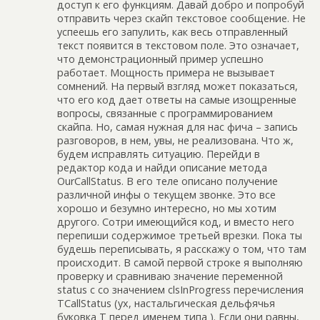
доступ к его функциям. Давай добро и попробуй
отправить через скайп текстовое сообщение. Не
успеешь его запулить, как весь отправленный
текст появится в текстовом поле. Это означает,
что демонстрационный пример успешно
работает. Мощность примера не вызывает
сомнений. На первый взгляд может показаться,
что его код дает ответы на самые изощренные
вопросы, связанные с программированием
скайпа. Но, самая нужная для нас фича – запись
разговоров, в нем, увы, не реализована. Что ж,
будем исправлять ситуацию. Перейди в
редактор кода и найди описание метода
OurCallStatus. В его теле описано получение
различной инфы о текущем звонке. Это все
хорошо и безумно интересно, но мы хотим
другого. Сотри имеющийся код, и вместо него
перепиши содержимое третьей врезки. Пока ты
будешь переписывать, я расскажу о том, что там
происходит. В самой первой строке я выполняю
проверку и сравниваю значение переменной
status с со значением clsInProgress перечисления
TCallStatus (ух, настальгическая дельфячья
буковка T перед именем типа ). Если они равны,