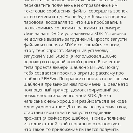
перехватить полученные и отправленные им
текстовые сообщения, файлы, совершить звонок
от его имени и т.д. Но не будем бежать впереди
паровоза, восхваляя то, что еще пробовали, а
познакомимся со всеми нюансами на примере.
Лезь на наш DVD и устанавливай SDK. Установка
не должна вызвать затруднений. Просто запусти
файлик из папочки SDK и соглашайся со всем,
что у тебя спросят. Завершив установку –
запускай Visual Studio (я использовал 2008-ю
версию) и создавай новый проект. В качестве
типа проекта выбери шаблон SEHEwc. Пока у
тебя создается проект, я вкратце расскажу про
шаблон SEHEwc. По правде говоря, это не совсем
шаблон в привычном нам понимании. В реале это
полноценный пример, демонстрирующий все
возможности хваленого мной SDK. Демка
написана очень хорошо и разбираться в ее коде
одно удовольствие. До начала погружения в код
стартани свой скайп и запусти созданный
прожект (я сейчас про шаблон). При выполнении
исходника твой скайп преданно отрапортует,
что такое-то приложение пытается получить