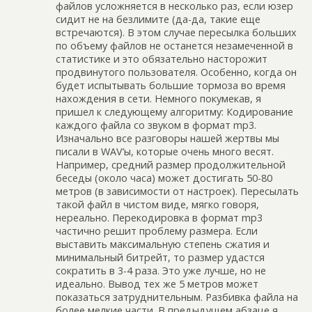
файлов усложняется в несколько раз, если юзер
сидит не на безлимите (да-да, такие еще
встречаются). В этом случае пересылка больших
по объему файлов не останется незамеченной в
статистике и это обязательно насторожит
продвинутого пользователя. Особенно, когда он
будет испытывать большие тормоза во время
нахождения в сети. Немного покумекав, я
пришел к следующему алгоритму: Кодирование
каждого файла со звуком в формат mp3.
Изначально все разговоры нашей жертвы мы
писали в WAV’ы, которые очень много весят.
Например, средний размер продолжительной
беседы (около часа) может достигать 50-80
метров (в зависимости от настроек). Пересылать
такой файл в чистом виде, мягко говоря,
нереально. Перекодировка в формат mp3
частично решит проблему размера. Если
выставить максимальную степень сжатия и
минимальный битрейт, то размер удастся
сократить в 3-4 раза. Это уже лучше, но не
идеально. Вывод тех же 5 метров может
показаться затруднительным. Разбивка файла на
более мелкие части. В предыдущем абзаце я