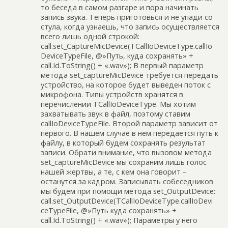
то беседа в самом разгаре и пора начинать
запись звука. Теперь приготовься и не упади со
стула, когда узнаешь, что запись осуществляется
всего лишь одной строкой:
call.set_CaptureMicDevice(TCallIoDeviceType.callIo
DeviceTypeFile, @»Путь, куда сохранять» +
call.Id.ToString() + «.wav»); В первый параметр
метода set_captureMicDevice требуется передать
устройство, на которое будет выведен поток с
микрофона. Типы устройств хранятся в
перечислении TCallIoDeviceType. Мы хотим
захватывать звук в файл, поэтому ставим
callIoDeviceTypeFile. Второй параметр зависит от
первого. В нашем случае в нем передается путь к
файлу, в который будем сохранять результат
записи. Обрати внимание, что вызовом метода
set_captureMicDevice мы сохраним лишь голос
нашей жертвы, а те, с кем она говорит –
останутся за кадром. Записывать собеседников
мы будем при помощи метода set_OutputDevice:
call.set_OutputDevice(TCallIoDeviceType.callIoDevi
ceTypeFile, @»Путь куда сохранять» +
call.Id.ToString() + «.wav»); Параметры у него