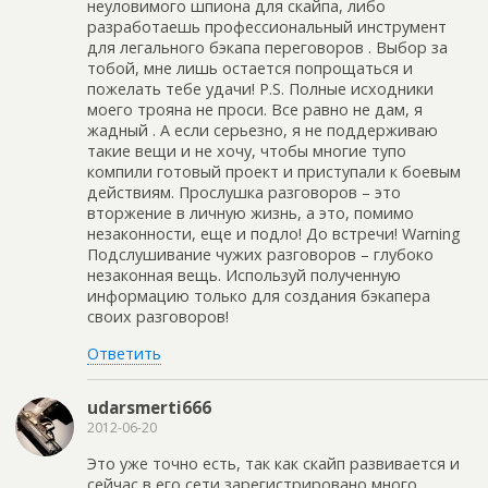
неуловимого шпиона для скайпа, либо
разработаешь профессиональный инструмент
для легального бэкапа переговоров . Выбор за
тобой, мне лишь остается попрощаться и
пожелать тебе удачи! P.S. Полные исходники
моего трояна не проси. Все равно не дам, я
жадный . А если серьезно, я не поддерживаю
такие вещи и не хочу, чтобы многие тупо
компили готовый проект и приступали к боевым
действиям. Прослушка разговоров – это
вторжение в личную жизнь, а это, помимо
незаконности, еще и подло! До встречи! Warning
Подслушивание чужих разговоров – глубоко
незаконная вещь. Используй полученную
информацию только для создания бэкапера
своих разговоров!
Ответить
udarsmerti666
2012-06-20
Это уже точно есть, так как скайп развивается и
сейчас в его сети зарегистрировано много