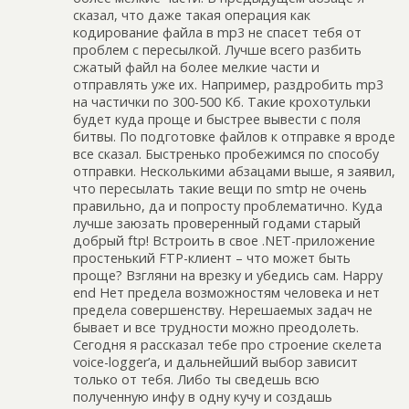
сказал, что даже такая операция как
кодирование файла в mp3 не спасет тебя от
проблем с пересылкой. Лучше всего разбить
сжатый файл на более мелкие части и
отправлять уже их. Например, раздробить mp3
на частички по 300-500 Кб. Такие крохотульки
будет куда проще и быстрее вывести с поля
битвы. По подготовке файлов к отправке я вроде
все сказал. Быстренько пробежимся по способу
отправки. Несколькими абзацами выше, я заявил,
что пересылать такие вещи по smtp не очень
правильно, да и попросту проблематично. Куда
лучше заюзать проверенный годами старый
добрый ftp! Встроить в свое .NET-приложение
простенький FTP-клиент – что может быть
проще? Взгляни на врезку и убедись сам. Happy
end Нет предела возможностям человека и нет
предела совершенству. Нерешаемых задач не
бывает и все трудности можно преодолеть.
Сегодня я рассказал тебе про строение скелета
voice-logger’a, и дальнейший выбор зависит
только от тебя. Либо ты сведешь всю
полученную инфу в одну кучу и создашь