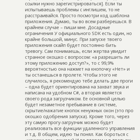
ссылки нужно зарегистрироваться]. Если ты
испытываешь проблемы с инглишем, то не
расстраивайся. Просто посмотри код шаблона
приложения. Думаю, ты во всем разберешься. В
крайнем случае – пиши мне. Досадные
ограничения У официального SDK есть один, но
крайне большой, минус. При запуске твоего
приложения скайп будет постоянно бить
тревогу. Сам понимаешь, если жертва увидит
странное окошко с вопросом: «а разрешить ли
этому приложению доступ?», то с 99,9%
вероятностью она нажмет на кнопочку «Нет» и
ты останешься в пролете. Чтобы этого не
случилось, я рекомендую тебе делать две проги
– одна будет ориентирована на захват звука и
написана на удобном C#, а вторая является
своего рода загрузчиком. Ее основной целью
будет незаметное пребывание в системе,
скрытие/нажатие кнопок ненужных окон (это про
окошко одобрения запуска). Кроме того, через
эту самую прогу-загрузчик можно будет
реализовать все функции удаленного управления
и т.д. В общем, идею ты понял. Как бороться с