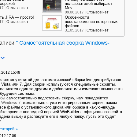
херской
пользователей выбирают
Mov...
17 |
Отзывов нет
09.06.2017 |
Отзывов нет
ть JIRA — просто!
Особенности
восстановления потерянных
17 |
Отзывов нет
файлов
31.05.2017 |
Отзывов нет
записи
"
Самостоятельная сборка Windows-
е
.2012 15:48
является утилитой для автоматической сборки live-дистрибутивов
 Vista или 7. Для сборки используются специальные скрипты,
олняются один за другим и добавляют или изменяют компоненты
 будущей системы.
обы самостоятельно подготовить сборку, нам понадобится
в
Windows 7
, желательно с уже интегрированным сервис-паком.
все файлы с установочного диска или образа в какую-нибудь
айте архив с последней версией WinBuilder с официального сайта
едена выше) и распакуйте его в любую папку, пусть это будет
r.
ентарий »
012 17:09