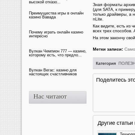
высокой отказо...
Зная форматы архив
(для SATA, к примеру
Преимущества игры в онлайн
только драйверы, а 
казино Вавада
nLite.
Как видите, есть из
всех трех способов. 
Почему играть онлайн казино
интересно
На этом закончу сво
Метки записи:
Само
Вулкан Чемпион 777 — казино,
которому есть, что предло...
Категория
ПОЛЕЗ
Вулкан Вегас: казино для
настоящих счастливчиков
Поделитесь это
Нас читают
Другие стать
Техноло