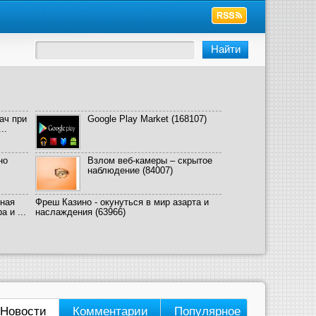
ач при
Google Play Market
(168107)
..
но
Взлом веб-камеры – скрытое
наблюдение
(84007)
ная
Фреш Казино - окунуться в мир азарта и
 и ...
наслаждения
(63966)
Новости
Комментарии
Популярное