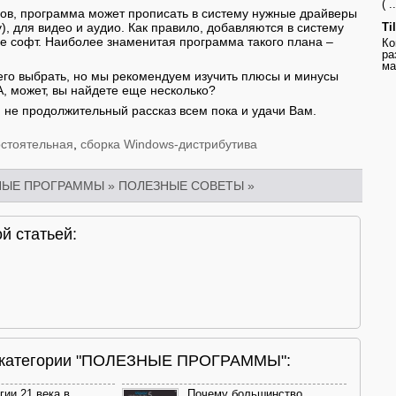
( ..
ов, программа может прописать в систему нужные драйверы
), для видео и аудио. Как правило, добавляются в систему
Ti
не софт. Наиболее знаменитая программа такого плана –
Ко
ра
ма
 чего выбрать, но мы рекомендуем изучить плюсы и минусы
А, может, вы найдете еще несколько?
й не продолжительный рассказ всем пока и удачи Вам.
стоятельная
,
сборка Windows-дистрибутива
НЫЕ ПРОГРАММЫ
»
ПОЛЕЗНЫЕ СОВЕТЫ
»
й статьей:
и категории "ПОЛЕЗНЫЕ ПРОГРАММЫ":
гии 21 века в
Почему большинство