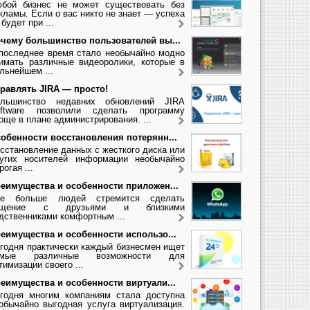
бой бизнес не может существовать без
кламы. Если о вас никто не знает — успеха
 будет при ...
чему большинство пользователей вы...
последнее время стало необычайно модно
имать различные видеоролики, которые в
льнейшем ...
равлять JIRA — просто!
льшинство недавних обновлений JIRA
ftware позволили сделать программу
още в плане администрирования. ...
обенности восстановления потерянн...
сстановление данных с жесткого диска или
угих носителей информации необычайно
рогая ...
еимущества и особенности приложен...
се больше людей стремится сделать
бщение с друзьями и близкими
дственниками комфортным ...
еимущества и особенности использо...
годня практически каждый бизнесмен ищет
амые различные возможности для
тимизации своего ...
еимущества и особенности виртуали...
годня многим компаниям стала доступна
обычайно выгодная услуга виртуализация.