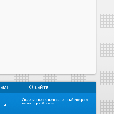
нами
О сайте
Информационно-познавательный интернет
кты
журнал про Windows