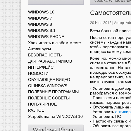
сборка Windows-д
Самостоятель
WINDOWS 10
WINDOWS 7
20 Июл 2012 |
Автор:
Ad
WINDOWS 8
WINDOWS 8.1
Всем большой привет
WINDOWS PHONE
После сотен пере ус
системы каждый наве
Xbox играть в любом месте
чтобы перепоручить 
Антивирусы
процесс самому ком
БЕЗОПАСНОСТЬ
Конечно, можно много
ДЛЯ РАЗРАБОТЧИКОВ
система ставится в 5-
ИНТЕРФЕЙС
элементарно. Но так 
приходилось обслуж
НОВОСТИ
на предприятиях, в м
ОБУЧАЮЩЕЕ ВИДЕО
кликов нужно, как м
ОШИБКА WINDOWS
- Установить драйвер
ПОЛЕЗНЫЕ ПРОГРАММЫ
разобраться с возм
- Произвести настрой
ПОЛЕЗНЫЕ СОВЕТЫ
языков, параметров э
ПОПУЛЯРНОЕ
- Отключить лишние 
РАЗНОЕ
- Установить
антивир
Устройства на WINDOWS 10
- Установить ПО.
- Настроить связь с 
- Обновить все прог
Windows Phone