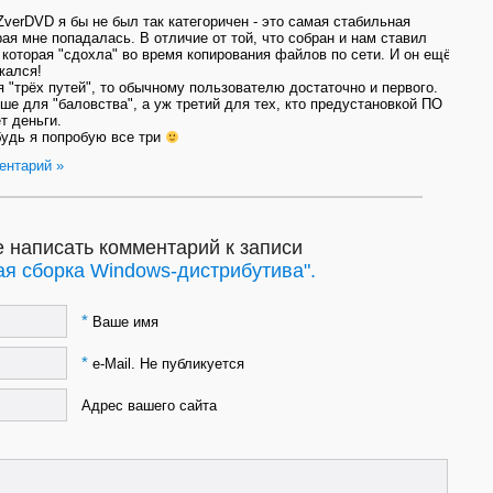
 ZverDVD я бы не был так категоричен - это самая стабильная
рая мне попадалась. В отличие от той, что собран и нам ставил
 которая "сдохла" во время копирования файлов по сети. И он ещё
жался!
я "трёх путей", то обычному пользователю достаточно и первого.
ше для "баловства", а уж третий для тех, кто предустановкой ПО
т деньги.
будь я попробую все три
ентарий »
 написать комментарий к записи
я сборка Windows-дистрибутива".
*
Ваше имя
*
e-Mail. Не публикуется
Адрес вашего сайта