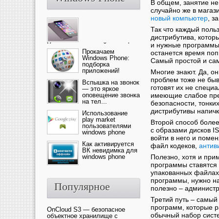
В общем, занятие не
случайно же в магаз
новый компьютер
, з
Так что каждый поль
дистрибутива, которы
и нужные программы 
Ультрасовременный смартфон
— это новика от компании Ap...
Прокачаем
останется время поп
Windows Phone:
Самый простой и са
подборка
приложений!
Многие знают. Да, он
проблем тоже не быв
Вспышка на звонок
готовят их не специ
— это яркое
оповещение звонка
имеющие слабое пре
на тел...
безопасности, тонки
дистрибутивы напичк
Использование
play market
Второй способ более
пользователями
с образами дисков I
windows phone
войти в него и поме
Как активируется
файл кодеков,
антив
ВК невидимка для
windows phone
Полезно, хотя и прим
программы ставятся 
упакованных файлах
программы, нужно на
Популярное
полезно – администр
Третий путь – самый
программ, которые р
OnCloud S3 — безопасное
обычный набор сист
объектное хранилище с