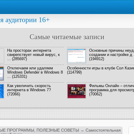
я аудитории 16+
Самые читаемые записи
На просторах интернета
Основные причины неуд
свирепствует новый вирус, к
создании и настройке д .
...
(285697)
(194912)
Отключаем или удаляем
Особенности игры в клубе Сол Кази
Windows Defender в Windows 8
(114799)
...
(125331)
Как увеличить скорость
Фильмы Онлайн – отлич
интернета в Windows 7?
программа для просмотра
(72066)
(70062)
ЫЕ ПРОГРАММЫ
,
ПОЛЕЗНЫЕ СОВЕТЫ
→ Самостоятельная