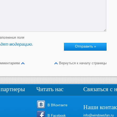
аполнения поля
одят модерацию.
омментариям
Вернуться к началу страницы
партнеры
Читать нас
Связаться с 
В ВКонтакте
Наши конта
info@windowsfan.ru
В Facebook