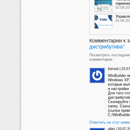
парикма
02.08.20
Управля
01.06.20
Комментарии к 
дистрибутива
"
Посмотреть последни
комментарии
barsuk
|
20.07
WinBuilder 
Windows XP,
которые вып
и настройки
Для того чт
дистрибути
Скопируйте 
папку. Скач
(сылка прив
C:/WinBuilde
Ответить на этот комм
afan
|
20.07.2