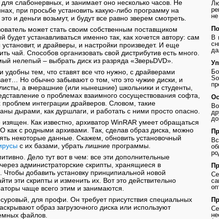
 для слабонервных, и занимает оно несколько часов. Не
Лю
ре
инах, при просьбе установить какую-либо программу на
не
а это и деньги возьмут, и будут все равно зверем смотреть.
По
зователь может стать своим собственным поставщиком
й будет устанавливаться именно так, как хочется автору: сам
В 
сн
установит, и драйверы, и настройки произведет. И еще
да
ить чай. Способов организовать свой дистрибутив есть много.
мый нелепый – выбрать диск из разряда «ЗверьDVD».
Уп
и удобны тем, что ставят все что нужно, с драйверами
Бо
So
ает… Но обычно забывают о том, что это чужие диски, и
пр
алисты, а вчерашние (или нынешние) школьники и студенты,
дставление о проблемах взаимного сосуществования софта,
Ос
х проблем интеграции драйверов. Словом, такие
Во
аны дырами, как дуршлаги, и работать с ними просто опасно.
др
до
 изящен. Как известно, архиватор WinRAR умеет обращаться
SO как с родными архивами. Так, сделав образ диска, можно
Пр
нять некоторые данные. Скажем, обновить установочный
В
ирусы
с их базами, убрать лишние программы.
о
ро
итивно. Дело тут вот в чем: все эти дополнительные
через администраторские скрипты, хранящиеся в
Пр
. Чтобы добавить установку принципиальной новой
Се
йти эти скрипты и изменить их. Вот это действительно
с
оп
аторы чаще всего этим и занимаются.
 суровый, для профи. Он требует присутствия специальных
Пр
аскрывают образ загрузочного диска или используют
Се
емных файлов.
не