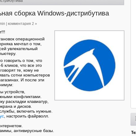
истрибутива
ная сборка Windows-дистрибутива
min
|
комментария 2 »
!!!
тановок операционной
рняка мечтал о том,
сей увлекательный
пьютеру.
 говорить о том, что
6 кликов, что все это
говорят те, кому не
ивать сотни компьютеров
агазинах. И после эти
инимум:
ы устройств,
ожными конфликтами.
ку раскладки клавиатур,
крана и дисков.
службы, включить нужные.
ус
, настроить файрволл.
Интернетом.
раммы, антивирусные базы.
Те