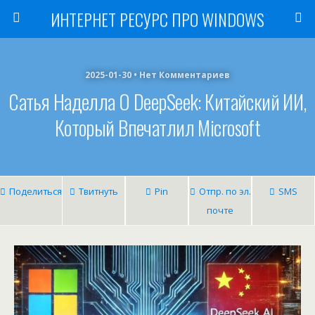
ИНТЕРНЕТ РЕСУРС ПРО WINDOWS
2025-01-30 • Нет Комментариев
Сатья Наделла О DeepSeek: Китайский ИИ,
Который Впечатлил Microsoft
Поделиться
Твитнуть
Pin
Отпр. по эл.
SMS
почте