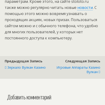
параметрам. Кроме этого, на сайте stoloto.ru
также можно регулярно читать новые
новости
. С
помощью этого можно вовремя узнавать о
проходящих акциях, новых призах. Пользоваться
сайтом можно и с обычного телефона, что удобно
для многих пользователей, у которых нет
постоянного доступа к компьютеру.
Предыдущая Запись
Следующая Запись
Зеркало Вулкан Казино
Игровые Аппараты Казино
Вулкан
Добавить комментарий