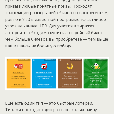
призы и любые приятные призы. Проходят
трансляции розыгрышей обычно по воскресеньям,
ровно в 8:20 в известной программе «Счастливое
утро» на канале НТВ. Для участия в тиражах
лотереи, необходимо купить лотерейный билет.
Чем больше билетов вы приобретете — тем выше
ваши шансы на большую победу.
Еще есть один тип — это быстрые лотереи.
Тиражи проходят один раз в несколько минут.