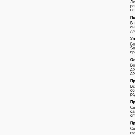
Лю
ре
не
По
В 
сн
да
Уп
Бо
So
пр
Ос
Во
др
до
Пр
В
о
ро
Пр
Се
с
оп
Пр
Се
не