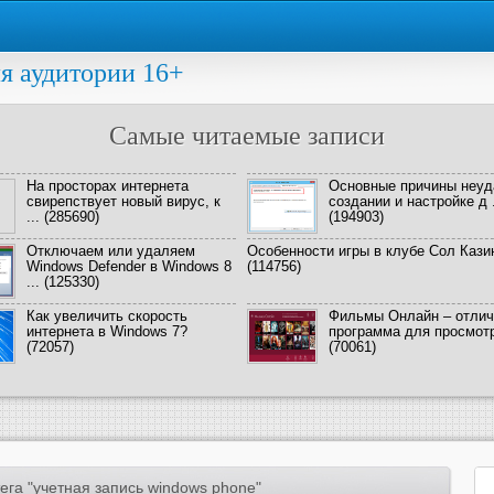
я аудитории 16+
Самые читаемые записи
На просторах интернета
Основные причины неуд
свирепствует новый вирус, к
создании и настройке д .
...
(285690)
(194903)
Отключаем или удаляем
Особенности игры в клубе Сол Кази
Windows Defender в Windows 8
(114756)
...
(125330)
Как увеличить скорость
Фильмы Онлайн – отлич
интернета в Windows 7?
программа для просмотра
(72057)
(70061)
ега "учетная запись windows phone"