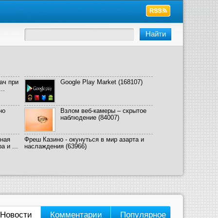
ач при
Google Play Market
(168107)
..
но
Взлом веб-камеры – скрытое
наблюдение
(84007)
ная
Фреш Казино - окунуться в мир азарта и
 и ...
наслаждения
(63966)
Новости
Комментарии
Популярное