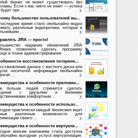
бой бизнес не может существовать без
кламы. Если о вас никто не знает — успеха
 будет при ...
чему большинство пользователей вы...
последнее время стало необычайно модно
имать различные видеоролики, которые в
льнейшем ...
равлять JIRA — просто!
льшинство недавних обновлений JIRA
ftware позволили сделать программу
още в плане администрирования. ...
обенности восстановления потерянн...
сстановление данных с жесткого диска или
угих носителей информации необычайно
рогая ...
еимущества и особенности приложен...
се больше людей стремится сделать
бщение с друзьями и близкими
дственниками комфортным ...
еимущества и особенности использо...
годня практически каждый бизнесмен ищет
амые различные возможности для
тимизации своего ...
еимущества и особенности виртуали...
годня многим компаниям стала доступна
обычайно выгодная услуга виртуализация.