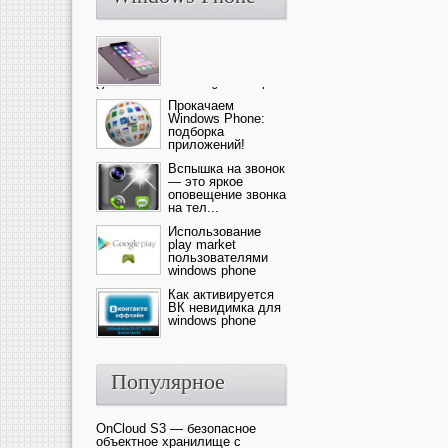
Ультрасовременный смартфон
— это новика от компании Ap...
Прокачаем
Windows Phone:
подборка
приложений!
Вспышка на звонок
— это яркое
оповещение звонка
на тел...
Использование
play market
пользователями
windows phone
Как активируется
ВК невидимка для
windows phone
Популярное
OnCloud S3 — безопасное
объектное хранилище с