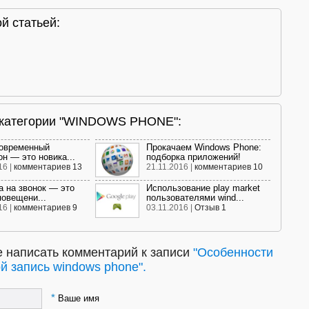
й статьей:
и категории "WINDOWS PHONE":
современный
Прокачаем Windows Phone:
н — это новика...
подборка приложений!
16 |
комментариев 13
21.11.2016 |
комментариев 10
 на звонок — это
Использование play market
повещени...
пользователями wind...
16 |
комментариев 9
03.11.2016 |
Отзыв 1
 написать комментарий к записи
"Особенности
й запись windows phone".
*
Ваше имя