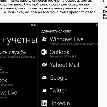
аписи, каких-либо сложностей обычно не образовывается.
( ..
 создании первой учетной записи осваивает большинство
Ti
 помнить, что в процессе регистрации указывайте только
Ко
ию. Ведь в случае потери телефона будет проверяться вся
ра
ма