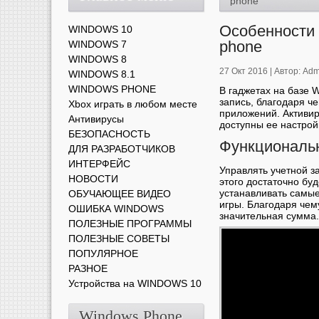
phone
Особенности 
WINDOWS 10
phone
WINDOWS 7
WINDOWS 8
27 Окт 2016 |
Автор:
Adm
WINDOWS 8.1
WINDOWS PHONE
В гаджетах на базе 
запись, благодаря ч
Xbox играть в любом месте
приложений. Активир
Антивирусы
доступны ее настрой
БЕЗОПАСНОСТЬ
Функциональн
ДЛЯ РАЗРАБОТЧИКОВ
ИНТЕРФЕЙС
Управлять учетной з
НОВОСТИ
этого достаточно буд
устанавливать самы
ОБУЧАЮЩЕЕ ВИДЕО
игры. Благодаря чему
ОШИБКА WINDOWS
значительная сумма.
ПОЛЕЗНЫЕ ПРОГРАММЫ
ПОЛЕЗНЫЕ СОВЕТЫ
ПОПУЛЯРНОЕ
РАЗНОЕ
Устройства на WINDOWS 10
Windows Phone