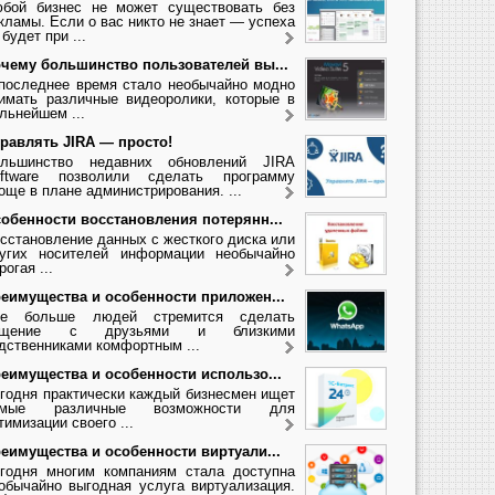
бой бизнес не может существовать без
кламы. Если о вас никто не знает — успеха
 будет при ...
чему большинство пользователей вы...
последнее время стало необычайно модно
имать различные видеоролики, которые в
льнейшем ...
равлять JIRA — просто!
льшинство недавних обновлений JIRA
ftware позволили сделать программу
още в плане администрирования. ...
обенности восстановления потерянн...
сстановление данных с жесткого диска или
угих носителей информации необычайно
рогая ...
еимущества и особенности приложен...
се больше людей стремится сделать
бщение с друзьями и близкими
дственниками комфортным ...
еимущества и особенности использо...
годня практически каждый бизнесмен ищет
амые различные возможности для
тимизации своего ...
еимущества и особенности виртуали...
годня многим компаниям стала доступна
обычайно выгодная услуга виртуализация.