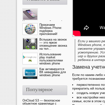
Ультрасовременный смартфон
— это новика от компании Ap...
Прокачаем
Windows Phone:
подборка
приложений!
Вспышка на звонок
Если у вашего 
— это яркое
Windows phone, 
оповещение звонка
сможете управля
на тел...
усмотрению. Уст
Использование
игр и других ра
play market
ребенка в интер
пользователями
windows phone
Замена учетн
Как активируется
ВК невидимка для
Если по каким-либо 
windows phone
требуется познаком
первостепенно по
Популярное
прекратить ей пользо
создать новую уч
все настройки нео
OnCloud S3 — безопасное
семьи, если в этом с
объектное хранилище с