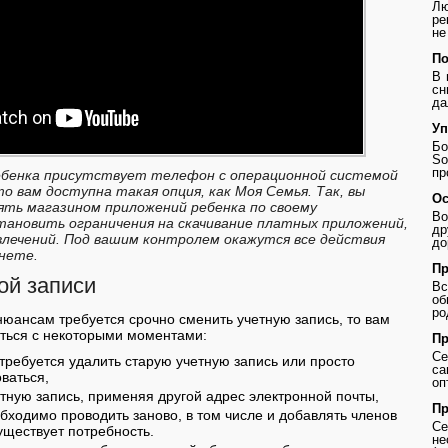
Лю
ре
не
По
В 
сн
да
Уп
Бо
So
пр
ребенка присутствует телефон с операционной системой
то вам доступна такая опция, как Моя Семья. Так, вы
Ос
ть магазином приложений ребенка по своему
Во
ановить ограничения на скачивание платных приложений,
др
звлечений. Под вашим контролем окажутся все действия
до
нете.
Пр
ой записи
В
о
ро
нюансам требуется срочно сменить учетную запись, то вам
иться с некоторыми моментами:
Пр
Се
требуется удалить старую учетную запись или просто
с
ваться,
оп
етную запись, применяя другой адрес электронной почты,
Пр
бходимо проводить заново, в том числе и добавлять членов
Се
уществует потребность.
не