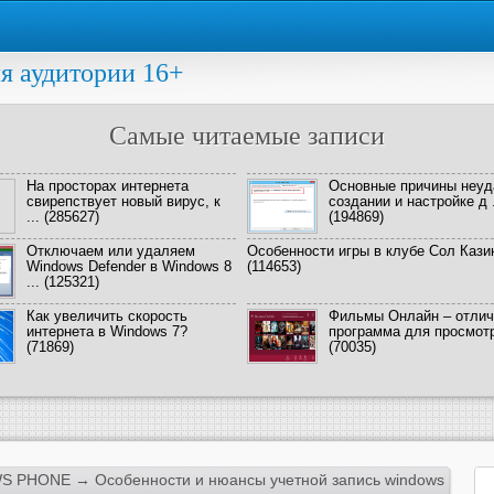
я аудитории 16+
Самые читаемые записи
На просторах интернета
Основные причины неуд
свирепствует новый вирус, к
создании и настройке д .
...
(285627)
(194869)
Отключаем или удаляем
Особенности игры в клубе Сол Кази
Windows Defender в Windows 8
(114653)
...
(125321)
Как увеличить скорость
Фильмы Онлайн – отлич
интернета в Windows 7?
программа для просмотра
(71869)
(70035)
S PHONE
→ Особенности и нюансы учетной запись windows