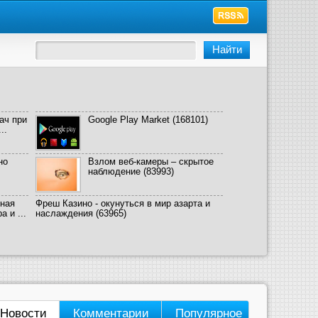
ач при
Google Play Market
(168101)
..
но
Взлом веб-камеры – скрытое
наблюдение
(83993)
ная
Фреш Казино - окунуться в мир азарта и
 и ...
наслаждения
(63965)
Новости
Комментарии
Популярное