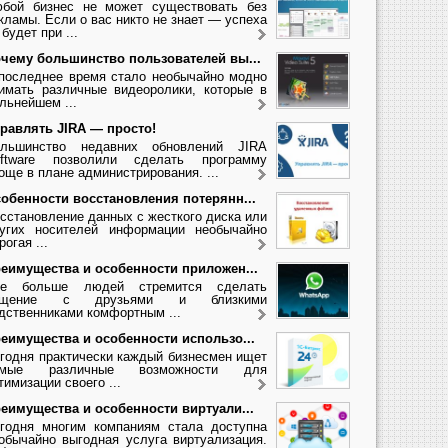
бой бизнес не может существовать без
кламы. Если о вас никто не знает — успеха
 будет при ...
чему большинство пользователей вы...
последнее время стало необычайно модно
имать различные видеоролики, которые в
льнейшем ...
равлять JIRA — просто!
льшинство недавних обновлений JIRA
ftware позволили сделать программу
още в плане администрирования. ...
обенности восстановления потерянн...
сстановление данных с жесткого диска или
угих носителей информации необычайно
рогая ...
еимущества и особенности приложен...
се больше людей стремится сделать
бщение с друзьями и близкими
дственниками комфортным ...
еимущества и особенности использо...
годня практически каждый бизнесмен ищет
амые различные возможности для
тимизации своего ...
еимущества и особенности виртуали...
годня многим компаниям стала доступна
обычайно выгодная услуга виртуализация.