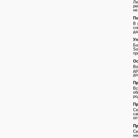
Лю
ре
не
По
В 
сн
да
Уп
Бо
So
пр
Ос
Во
др
до
Пр
В
о
ро
Пр
Се
с
оп
Пр
Се
не