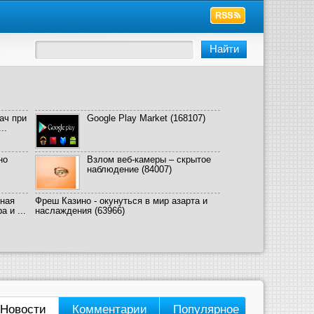
ач при
Google Play Market
(168107)
..
но
Взлом веб-камеры – скрытое
наблюдение
(84007)
ная
Фреш Казино - окунуться в мир азарта и
 и ...
наслаждения
(63966)
Новости
Комментарии
Популярное