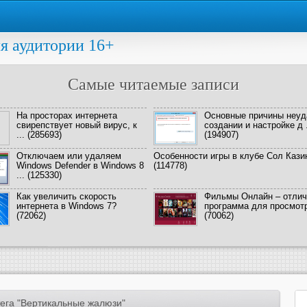
я аудитории 16+
Самые читаемые записи
На просторах интернета
Основные причины неуд
свирепствует новый вирус, к
создании и настройке д .
...
(285693)
(194907)
Отключаем или удаляем
Особенности игры в клубе Сол Кази
Windows Defender в Windows 8
(114778)
...
(125330)
Как увеличить скорость
Фильмы Онлайн – отлич
интернета в Windows 7?
программа для просмотра
(72062)
(70062)
ега "Вертикальные жалюзи"