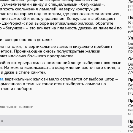
Лю
 утяжелителями внизу и специальными «бегунками»,
ре
гкость скольжения ламелей, наверху конструкции.
не
яется на карниз под потолком, где располагается механизм,
По
ние ламелей и цепь управления. Консультанты обращают
В 
Ёж-Project»: при выборе вертикальных жалюзи, обратите
сн
о «бегунков» – это влияет на плавность движения ламелей по
да
Уп
и: совершенство в деталях
Бо
кие потолки, то вертикальные ламели визуально прибавят
So
етров. Проникающие сквозь полуоткрытые жалюзи
пр
дают иллюзию большого пространства.
Ос
айна интерьера жилых помещений чаще выбирают тканевые
Во
. Их можно использовать в оформлении восточного стиля, в
др
и даже в стиле хай-тек.
до
та
вертикальных жалюзи мало отличается от выбора штор –
Пр
рмленного в темных тонах стоит выбирать ламели на
В
тлее и наоборот.
о
ро
Пр
Се
икальные жалюзи
с
оп
»
Пр
Се
не