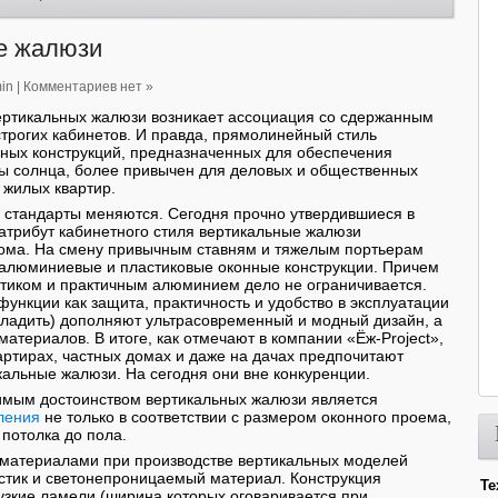
е жалюзи
in
|
Комментариев нет »
ертикальных жалюзи возникает ассоциация со сдержанным
трогих кабинетов. И правда, прямолинейный стиль
ных конструкций, предназначенных для обеспечения
ты солнца, более привычен для деловых и общественных
 жилых квартир.
 стандарты меняются. Сегодня прочно утвердившиеся в
атрибут кабинетного стиля вертикальные жалюзи
ома. На смену привычным ставням и тяжелым портьерам
алюминиевые и пластиковые оконные конструкции. Причем
тиком и практичным алюминием дело не ограничивается.
ункции как защита, практичность и удобство в эксплуатации
 гладить) дополняют ультрасовременный и модный дизайн, а
материалов. В итоге, как отмечают в компании «Ёж-Project»,
артирах, частных домах и даже на дачах предпочитают
кальные жалюзи. На сегодня они вне конкуренции.
мым достоинством вертикальных жалюзи является
ления
не только в соответствии с размером оконного проема,
 потолка до пола.
 материалами при производстве вертикальных моделей
стик и светонепроницаемый материал. Конструкция
Те
узкие ламели (ширина которых оговаривается при