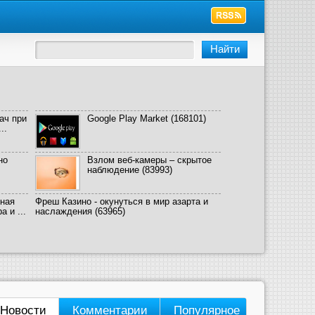
ач при
Google Play Market
(168101)
..
но
Взлом веб-камеры – скрытое
наблюдение
(83993)
ная
Фреш Казино - окунуться в мир азарта и
 и ...
наслаждения
(63965)
Новости
Комментарии
Популярное