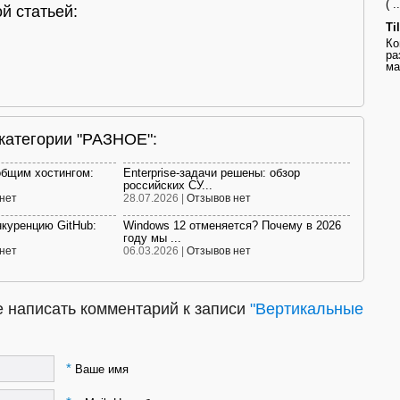
( ..
й статьей:
Ti
Ко
ра
ма
 категории "РАЗНОЕ":
общим хостингом:
Enterprise-задачи решены: обзор
российских СУ...
нет
28.07.2026 |
Отзывов нет
нкуренцию GitHub:
Windows 12 отменяется? Почему в 2026
году мы ...
нет
06.03.2026 |
Отзывов нет
 написать комментарий к записи
"Вертикальные
*
Ваше имя