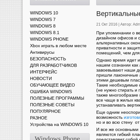
Вертикальны
WINDOWS 10
WINDOWS 7
21 Окт 2016 |
Автор:
Adm
WINDOWS 8
WINDOWS 8.1
При упоминании о в
дизайном офисов и с
WINDOWS PHONE
альтернативных окон
Xbox играть в любом месте
приватности и защи
Антивирусы
помещений, чем для
БЕЗОПАСНОСТЬ
Однако время идет и
нашем сознании как 
ДЛЯ РАЗРАБОТЧИКОВ
завоевывают наши д
ИНТЕРФЕЙС
пришли лаконичные 
НОВОСТИ
этими дешевым плас
ОБУЧАЮЩЕЕ ВИДЕО
Такие необходимые ф
(не нужно стирать и
ОШИБКА WINDOWS
также многообразие 
ПОЛЕЗНЫЕ ПРОГРАММЫ
все чаще в жилых кв
ПОЛЕЗНЫЕ СОВЕТЫ
устанавливать верти
ПОПУЛЯРНОЕ
Еще одним неоспори
возможность
изготов
РАЗНОЕ
но и во всю стену от
Устройства на WINDOWS 10
И все же основными
являются гибкий пла
Windows Phone
представляет собой 