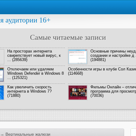
я аудитории 16+
Самые читаемые записи
На просторах интернета
Основные причины неуд
свирепствует новый вирус, к
создании и настройке д .
...
(285639)
(194881)
Отключаем или удаляем
Особенности игры в клубе Сол Кази
Windows Defender в Windows 8
(114668)
...
(125321)
Как увеличить скорость
Фильмы Онлайн – отлич
интернета в Windows 7?
программа для просмотра
(71880)
(70036)
→ Вертикальные жалюзи