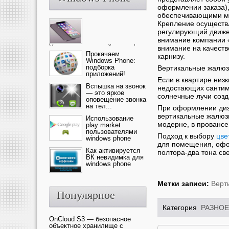
оформлении заказа),
обеспечивающими мя
Крепление осуществл
регулирующий движе
внимание компании «
Ультрасовременный смартфон
внимание на качеств
— это новика от компании Ap...
Прокачаем
карнизу.
Windows Phone:
подборка
Вертикальные жалюз
приложений!
Если в квартире низ
Вспышка на звонок
недостающих сантим
— это яркое
солнечные лучи соз
оповещение звонка
на тел...
При оформлении диз
вертикальные жалюзи
Использование
модерне, в провансе 
play market
пользователями
Подход к выбору
цве
windows phone
для помещения, офо
Как активируется
полтора-два тона све
ВК невидимка для
windows phone
Метки записи:
Верт
Популярное
Категория
РАЗНОЕ
OnCloud S3 — безопасное
объектное хранилище с