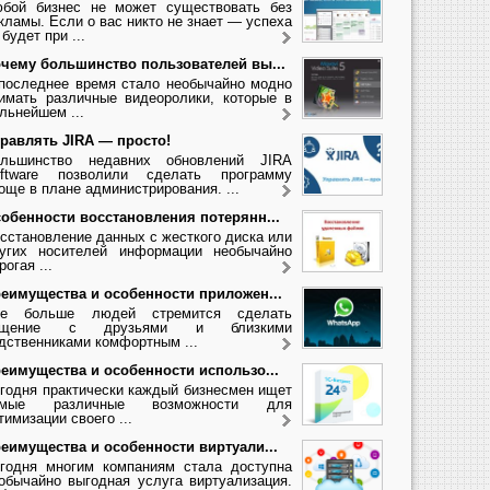
бой бизнес не может существовать без
кламы. Если о вас никто не знает — успеха
 будет при ...
чему большинство пользователей вы...
последнее время стало необычайно модно
имать различные видеоролики, которые в
льнейшем ...
равлять JIRA — просто!
льшинство недавних обновлений JIRA
ftware позволили сделать программу
още в плане администрирования. ...
обенности восстановления потерянн...
сстановление данных с жесткого диска или
угих носителей информации необычайно
рогая ...
еимущества и особенности приложен...
се больше людей стремится сделать
бщение с друзьями и близкими
дственниками комфортным ...
еимущества и особенности использо...
годня практически каждый бизнесмен ищет
амые различные возможности для
тимизации своего ...
еимущества и особенности виртуали...
годня многим компаниям стала доступна
обычайно выгодная услуга виртуализация.