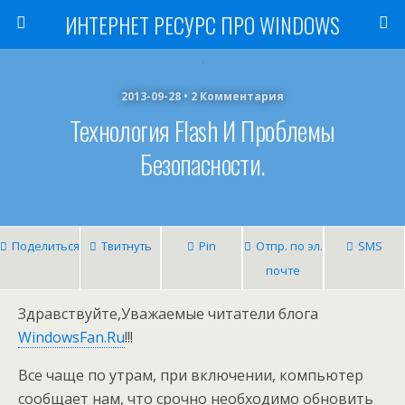
ИНТЕРНЕТ РЕСУРС ПРО WINDOWS
2013-09-28 • 2 Комментария
Технология Flash И Проблемы
Безопасности.
Поделиться
Твитнуть
Pin
Отпр. по эл.
SMS
почте
Здравствуйте,Уважаемые читатели блога
WindowsFan.Ru
!!!
Все чаще по утрам, при включении, компьютер
сообщает нам, что срочно необходимо обновить