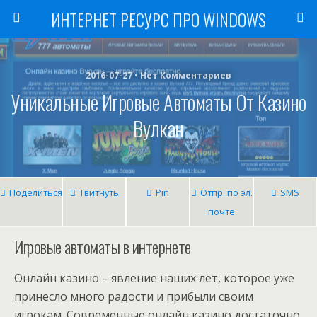
ИНТЕРНЕТ РЕСУРС ПРО WINDOWS
2016-07-27 • Нет Комментариев
Уникальные Игровые Автоматы От Казино
Вулкан
Поделиться
Твитнуть
Pin
Отпр. по эл.
SMS
почте
Игровые автоматы в интернете
Онлайн казино – явление наших лет, которое уже
принесло много радости и прибыли своим
игрокам. Современные онлайн казино достаточно