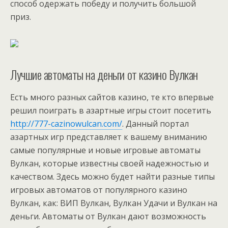
способ одержать победу и получить большой
приз.
Лучшие автоматы на деньги от казино Вулкан
Есть много разных сайтов казино, те кто впервые
решил поиграть в азартные игры стоит посетить
http://777-cazinowulcan.com/
. Данный портал
азартных игр представляет к вашему вниманию
самые популярные и новые игровые автоматы
Вулкан, которые известны своей надежностью и
качеством. Здесь можно будет найти разные типы
игровых автоматов от популярного казино
Вулкан, как: ВИП Вулкан, Вулкан Удачи и Вулкан на
деньги. Автоматы от Вулкан дают возможность