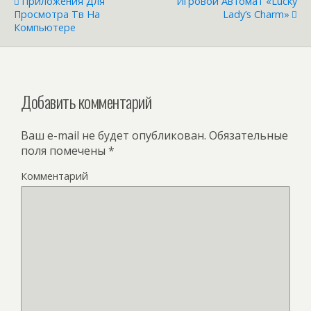
Приложения Для
Игровой Автомат «Lucky
Просмотра Тв На
Lady’s Charm»
Компьютере
Добавить комментарий
Ваш e-mail не будет опубликован.
Обязательные
поля помечены
*
Комментарий