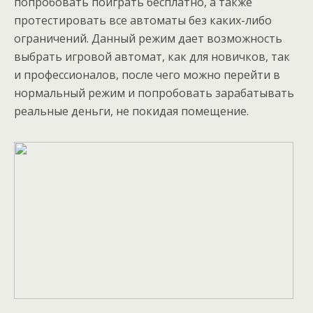
попробовать поиграть бесплатно, а также
протестировать все автоматы без каких-либо
ограничений. Данный режим дает возможность
выбрать игровой автомат, как для новичков, так
и профессионалов, после чего можно перейти в
нормальный режим и попробовать зарабатывать
реальные деньги, не покидая помещение.