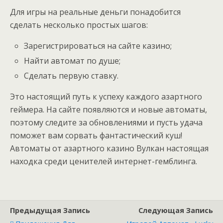
Для игры на реальные деньги понадобится
сделать несколько простых шагов:
Зарегистрироваться на сайте казино;
Найти автомат по душе;
Сделать первую ставку.
Это настоящий путь к успеху каждого азартного
геймера. На сайте появляются и новые автоматы,
поэтому следите за обновлениями и пусть удача
поможет вам сорвать фантастический куш!
Автоматы от азартного казино Вулкан настоящая
находка среди ценителей интернет-гемблинга.
Предыдущая Запись
Следующая Запись