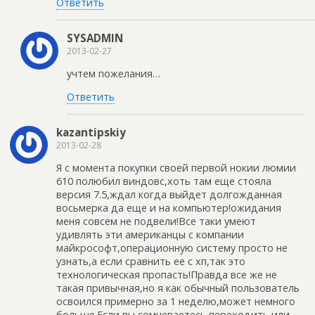
Ответить
SYSADMIN
2013-02-27
учтем пожелания…
Ответить
kazantipskiy
2013-02-28
Я с момента покупки своей первой нокии люмии
610 полюбил виндовс,хоть там еще стояла
версия 7.5,ждал когда выйдет долгожданная
восьмерка да еще и на компьютер!ожидания
меня совсем не подвели!Все таки умеют
удивлять эти американцы с компании
майкрософт,операционную систему просто не
узнать,а если сравнить ее с хп,так это
технологическая пропасть!Правда все же не
такая привычная,но я как обычный пользователь
освоился примерно за 1 неделю,может немного
больше.Если вы сомневаетесь переходить или