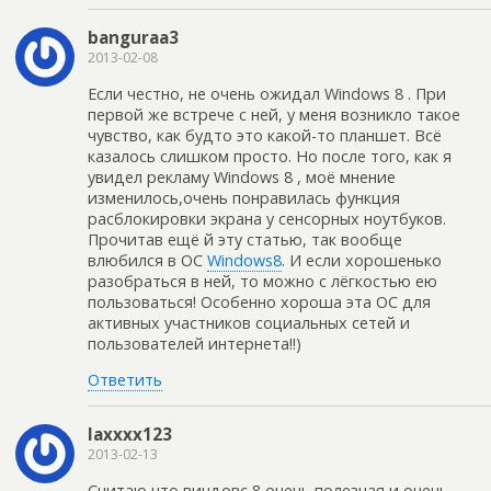
banguraa3
2013-02-08
Если честно, не очень ожидал Windows 8 . При
первой же встрече с ней, у меня возникло такое
чувство, как будто это какой-то планшет. Всё
казалось слишком просто. Но после того, как я
увидел рекламу Windows 8 , моё мнение
изменилось,очень понравилась функция
расблокировки экрана у сенсорных ноутбуков.
Прочитав ещё й эту статью, так вообще
влюбился в ОС
Windows8
. И если хорошенько
разобраться в ней, то можно с лёгкостью ею
пользоваться! Особенно хороша эта ОС для
активных участников социальных сетей и
пользователей интернета!!)
Ответить
laxxxx123
2013-02-13
Считаю что виндовс 8 очень полезная и очень