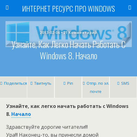
ИНТЕРНЕТ РЕСУРС ПРО WINDOWS
2013-02-06 • 21 Комментарий
Узнайте, Как Легко Начать Работать С
Windows 8. Начало
Поделиться
Твитнуть
Pin
Отпр. по эл.
SMS
почте
Узнайте, как легко начать работать с Windows
8.
Начало
Здравствуйте дорогие читатели!!!
Ура!!! Наконец-то, вы принесли домой