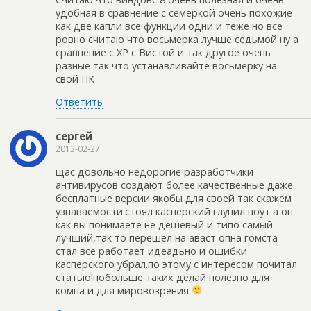
удобная в сравнение с семеркой очень похожие
как две капли все функции одни и теже но все
ровно считаю что восьмерка лучше седьмой ну а
сравнение с ХР с Вистой и так другое очень
разные так что устанавливайте восьмерку на
свой ПК
Ответить
сергей
2013-02-27
щас довольно недорогие разработчики
антивирусов создают более качественные даже
бесплатные версии якобы для своей так скажем
узнаваемости.стоял касперский глупил ноут а он
как вы понимаете не дешевый и типо самый
лучший,так то перешел на аваст опна гомста
стал все работает идеадьно и ошибки
касперского убрал.по этому с интересом почитал
статью!побольше таких делай полезно для
компа и для мировозрения