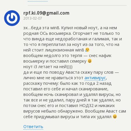
rpf.ki.09@gmail.com
2013-02-07
эх…беда эта win8. Купил новый ноут, а на нем
родная ОСь восьмерка. Огорчает не только то
что винда еще недоработаная и галимая, так и
то что я переплатил за ноут из-за того, что на
ней стоит лицензионная win8
вообщем недолго это терпя — снес нафик
восьмерку и поставил семерку
ноут i3 летает на ней))))
да и еще по поводу Аваста скажу пару слов —
лично мне не нравиться этот
антивирус
,
расскажу почему: было как то года 2 назад
поставил его себе и начал сканирование,
вообщем ночь сканировал и удалял вирусы, но
так все и не удалил, пару дней я так удалял, но
потом снес его и поставил НОД32 и никаких
вирусов небыло обнаружено. Вообщем Аваст сам
себе придумывал вирусы и типа их удалял
Ответить