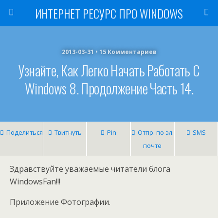
ИНТЕРНЕТ РЕСУРС ПРО WINDOWS
2013-03-31 • 15 Комментариев
Узнайте, Как Легко Начать Работать С
Windows 8. Продолжение Часть 14.
Поделиться
Твитнуть
Pin
Отпр. по эл.
SMS
почте
Здравствуйте уважаемые читатели блога
WindowsFan!!!
Приложение Фотографии.