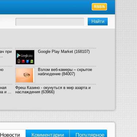
ач при
Google Play Market
(168107)
..
но
Взлом веб-камеры – скрытое
наблюдение
(84007)
ная
Фреш Казино - окунуться в мир азарта и
 и ...
наслаждения
(63966)
Новости
Комментарии
Популярное