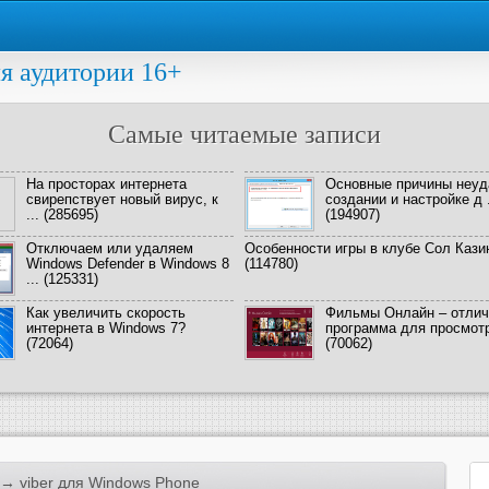
я аудитории 16+
Самые читаемые записи
На просторах интернета
Основные причины неуд
свирепствует новый вирус, к
создании и настройке д .
...
(285695)
(194907)
Отключаем или удаляем
Особенности игры в клубе Сол Кази
Windows Defender в Windows 8
(114780)
...
(125331)
Как увеличить скорость
Фильмы Онлайн – отлич
интернета в Windows 7?
программа для просмотра
(72064)
(70062)
→ viber для Windows Phone