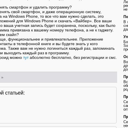
Лю
ре
енять смартфон и удалить программу?
не
енять свой смартфон, и даже операционную систему,
 на Windows Phone, то все что вам нужно сделать, это
По
ложений для Windows Phone и скачать «Вайбер». Все ваши
В 
о ваша учетная запись будет сохранена, поскольку, как было
сн
да
амма привязана к вашему номеру телефона, а не к гаджету.
ем скайп?
Уп
още, функциональнее и привлекательнее. Приложение
Бо
такты в телефонной книге и вы будете знать у кого
So
ма. Также вам не нужно логиниться каждый раз, запоминать
пр
ли выходить каждый раз в программу.
Ос
дроид можно
тут
абсолютно бесплатно, без регистрации и смс.
Во
др
до
Пр
»
В
о
ро
й статьей:
Пр
Се
с
оп
Пр
Се
не