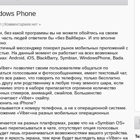
ndows Phone
n
|
Комментариев нет »
и, без какой программы вы не можете обойтись на своем
часть людей ответили бы «без Вайбера». И это вполне
ено.
ктичный мессенджер покорил рынок мобильных приложений с
стью. На данный момент он работает на всех возможных
х: Android, iOS, BlackBarry, Symbian, WindowsPhone, Bada.
iber» позволяет своим пользователям общаться по
аться голосовыми и фотосообщениями, имеет текстовый чат,
о все равно, что говорить по телефону, только бесплатно.
 другу или родственнику в любую точку земного шара, если
Помимо этого в наборе прилагается огромное количество
нных стикеров, анимаций, смайлов. Большинство
очитают «Viber» скайпу.
вонить на iPhone?
язывается к номеру телефона, а не к операционной системе.
ложение «Viber»на разных мобильных операционных
личается на разных платформах, разве что на «Symbian OS»
ько переписываться в чате, отсутствует опция голосовых
удет лишь ограничиваться возможностями вашого устройства.
Те
 и яркость экрана, тем ярче будет выглядеть ваш «Viber» на