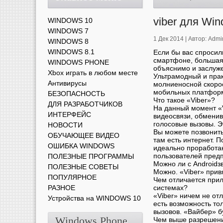
viber для Wi
WINDOWS 10
WINDOWS 7
1 Дек 2014 |
Автор:
Admi
WINDOWS 8
WINDOWS 8.1
Если бы вас спросил
смартфоне, большая 
WINDOWS PHONE
объяснимо и заслуж
Xbox играть в любом месте
Ультрамодный и пра
Антивирусы
молниеносной скоро
мобильных платформа
БЕЗОПАСНОСТЬ
Что такое «Viber»?
ДЛЯ РАЗРАБОТЧИКОВ
На данный момент «V
ИНТЕРФЕЙС
видеосвязи, обменив
голосовые вызовы. Эт
НОВОСТИ
Вы можете позвонить
ОБУЧАЮЩЕЕ ВИДЕО
там есть интернет. 
ОШИБКА WINDOWS
идеально проработа
пользователей предп
ПОЛЕЗНЫЕ ПРОГРАММЫ
Можно ли с Androidз
ПОЛЕЗНЫЕ СОВЕТЫ
Можно. «Viber» прив
ПОПУЛЯРНОЕ
Чем отличается при
РАЗНОЕ
системах?
«Viber» ничем не от
Устройства на WINDOWS 10
есть возможность тол
вызовов. «Вайбер» б
Windows Phone
Чем выше разрешение