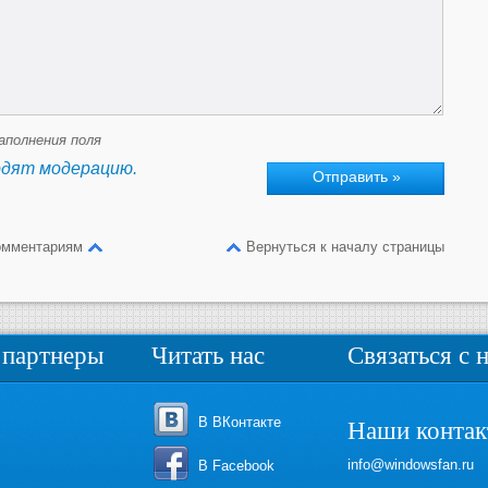
аполнения поля
одят модерацию.
омментариям
Вернуться к началу страницы
партнеры
Читать нас
Связаться с 
В ВКонтакте
Наши конта
info@windowsfan.ru
В Facebook