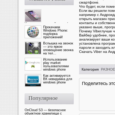
смартфоне.
Что будет, если пом
Если вы решили пом
например с Андроида
открыть магазин при
контакты и собственн
Ультрасовременный смартфон
указано выше, прогр
— это новика от компании Ap...
Прокачаем
Windows Phone:
Почему Viberлучше ч
подборка
Вайбер удобнее, пр
приложений!
анализирует ваши кон
Вспышка на звонок
установлена програм
— это яркое
пароли и заходить и
оповещение звонка
Скачать Viber на Ан
на тел...
Использование
play market
пользователями
Категория
РАЗНОЕ
windows phone
Как активируется
ВК невидимка для
windows phone
Поделитесь это
Популярное
OnCloud S3 — безопасное
объектное хранилище с