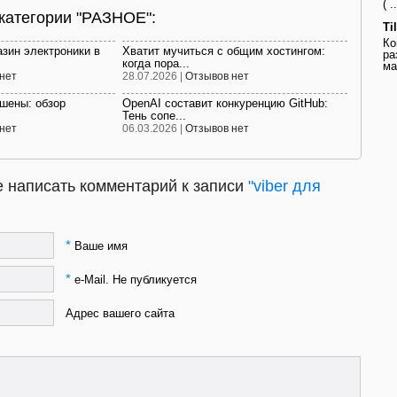
( ..
 категории "РАЗНОЕ":
Ti
Ко
азин электроники в
Хватит мучиться с общим хостингом:
ра
когда пора...
ма
нет
28.07.2026 |
Отзывов нет
ешены: обзор
OpenAI составит конкуренцию GitHub:
Тень сопе...
нет
06.03.2026 |
Отзывов нет
 написать комментарий к записи
"viber для
.
*
Ваше имя
*
e-Mail. Не публикуется
Адрес вашего сайта