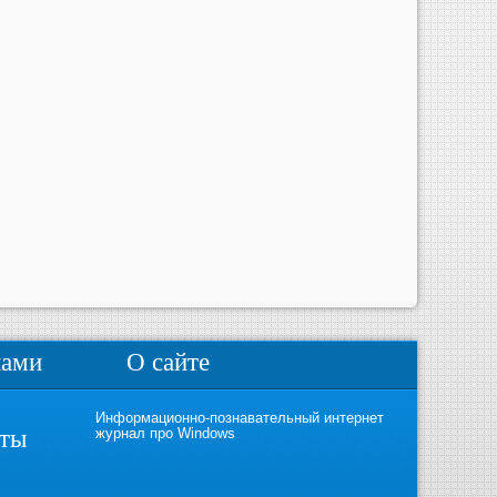
нами
О сайте
Информационно-познавательный интернет
кты
журнал про Windows