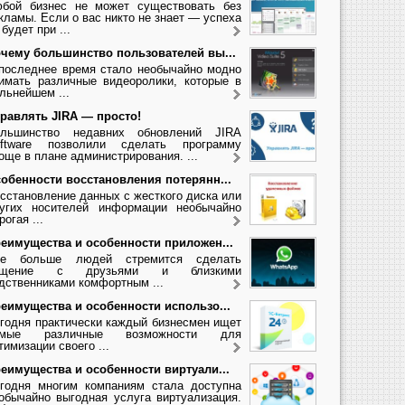
бой бизнес не может существовать без
кламы. Если о вас никто не знает — успеха
 будет при ...
чему большинство пользователей вы...
последнее время стало необычайно модно
имать различные видеоролики, которые в
льнейшем ...
равлять JIRA — просто!
льшинство недавних обновлений JIRA
ftware позволили сделать программу
още в плане администрирования. ...
обенности восстановления потерянн...
сстановление данных с жесткого диска или
угих носителей информации необычайно
рогая ...
еимущества и особенности приложен...
се больше людей стремится сделать
бщение с друзьями и близкими
дственниками комфортным ...
еимущества и особенности использо...
годня практически каждый бизнесмен ищет
амые различные возможности для
тимизации своего ...
еимущества и особенности виртуали...
годня многим компаниям стала доступна
обычайно выгодная услуга виртуализация.