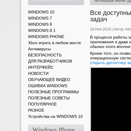
активации меню Д
Все доступны
WINDOWS 10
задач
WINDOWS 7
WINDOWS 8
18 Ноя 2016 |
Автор:
Ad
WINDOWS 8.1
WINDOWS PHONE
В процессе работы з
приложения и даже и
Xbox играть в любом месте
обычно этого вполн
Антивирусы
Кроме того, он позв
БЕЗОПАСНОСТЬ
операционную систем
ДЛЯ РАЗРАБОТЧИКОВ
открыть диспетчер з
ИНТЕРФЕЙС
НОВОСТИ
ОБУЧАЮЩЕЕ ВИДЕО
ОШИБКА WINDOWS
ПОЛЕЗНЫЕ ПРОГРАММЫ
ПОЛЕЗНЫЕ СОВЕТЫ
ПОПУЛЯРНОЕ
РАЗНОЕ
Устройства на WINDOWS 10
Windows Phone