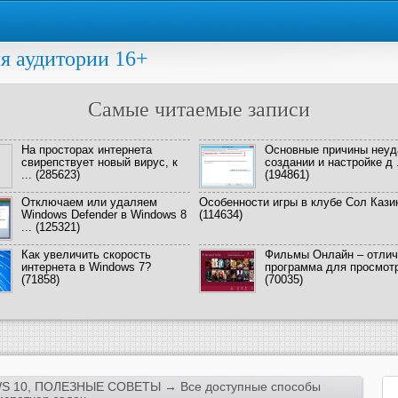
я аудитории 16+
Самые читаемые записи
На просторах интернета
Основные причины неуд
свирепствует новый вирус, к
создании и настройке д .
...
(285623)
(194861)
Отключаем или удаляем
Особенности игры в клубе Сол Кази
Windows Defender в Windows 8
(114634)
...
(125321)
Как увеличить скорость
Фильмы Онлайн – отлич
интернета в Windows 7?
программа для просмотра
(71858)
(70035)
S 10
,
ПОЛЕЗНЫЕ СОВЕТЫ
→ Все доступные способы