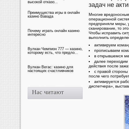
высокой отказо...
задач не акт
Преимущества игры в онлайн
Многие вредоносные
казино Вавада
операционной систем
предприняли меры, 
сканирование, то эт
Почему играть онлайн казино
Чтобы исправить сит
интересно
выполнить определе
активируем коман
Вулкан Чемпион 777 — казино,
прописываем кома
которому есть, что предло...
в открывшемся м
далее переходим 
действия после зажат
Вулкан Вегас: казино для
настоящих счастливчиков
с правой стороны
после чего потребуе
активируется раб
диспетчера», выстав
Нас читают