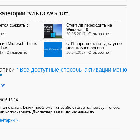
 категории "WINDOWS 10":
ется сбежать с
Стоит ли переходить на
Windows 10
нет
20.05.2017 |
Отзывов нет
ия Microsoft: Linux
С 11 апреля станет доступно
dows
масштабное обновл...
17 |
Отзывов нет
10.04.2017 |
Отзывов нет
записи
"
Все доступные способы активации меню
"
е
2016 18:16
ная статья. Были проблемы, спасибо статье за пользу. Теперь
как использовать Диспетчер задач по назначению.
ентарий »