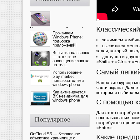
Классический
Ультрасовременный смартфон
— это новика от компании Ap...
Прокачаем
Windows Phone:
зажимаем комбинац
подборка
приложений!
высветится меню 
задач, который нахо
Вспышка на звонок
доступно и друго
— это яркое
оповещение звонка
«Shift» + «Ctrl» + «E
на тел...
Самый легкий
Использование
play market
пользователями
Направьте курсор мы
windows phone
части экрана. Далее
Как активируется
котором и выбираем
ВК невидимка для
windows phone
С помощью к
Для этого потребует
воспользоваться ко
Популярное
потребуется прописа
«Enter».
OnCloud S3 — безопасное
Какие предпр
объектное хранилище с