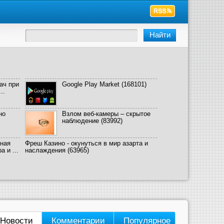
ач при
Google Play Market
(168101)
..
но
Взлом веб-камеры – скрытое
наблюдение
(83992)
ная
Фреш Казино - окунуться в мир азарта и
 и ...
наслаждения
(63965)
Новости
Комментарии
Популярное