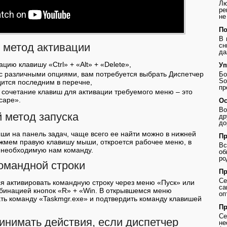
Лю
ре
не
По
В 
 метод активации
сн
да
ию клавишу «Ctrl» + «Alt» + «Delete»,
Уп
с различными опциями, вам потребуется выбрать Диспетчер
Бо
So
дится последним в перечне,
пр
е сочетание клавиш для активации требуемого меню – это
scape».
Ос
Во
 метод запуска
др
до
ши на панель задач, чаще всего ее найти можно в нижней
Пр
 жмем правую клавишу мыши, откроется рабочее меню, в
В
 необходимую нам команду.
о
ро
омандной строки
Пр
Се
ся активировать командную строку через меню «Пуск» или
с
мбинацией кнопок «R» + «Win. В открывшемся меню
оп
ть команду «Taskmgr.exe» и подтвердить команду клавишей
Пр
Се
инимать действия, если диспетчер
не