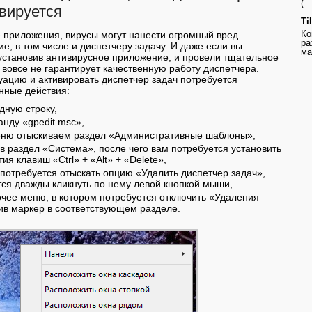
( ..
ивируется
Ti
Ко
 приложения, вирусы могут нанести огромный вред
ра
е, в том числе и диспетчеру задачу. И даже если вы
ма
установив антивирусное приложение, и провели тщательное
о вовсе не гарантирует качественную работу диспетчера.
уацию и активировать диспетчер задач потребуется
нные действия:
дную строку,
нду «gpedit.msc»,
еню отыскиваем раздел «Административные шаблоны»,
в раздел «Система», после чего вам потребуется установить
ия клавиш «Ctrl» + «Alt» + «Delete»,
 потребуется отыскать опцию «Удалить диспетчер задач»,
тся дважды кликнуть по нему левой кнопкой мыши,
очее меню, в котором потребуется отключить «Удаления
ив маркер в соответствующем разделе.