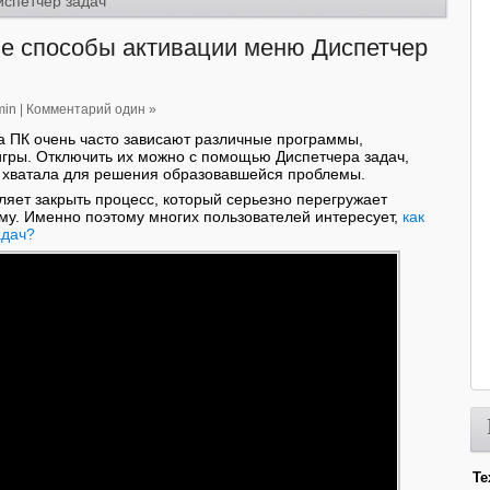
испетчер задач
е способы активации меню Диспетчер
min
|
Комментарий один »
а ПК очень часто зависают различные программы,
гры. Отключить их можно с помощью Диспетчера задач,
е хватала для решения образовавшейся проблемы.
оляет закрыть процесс, который серьезно перегружает
у. Именно поэтому многих пользователей интересует,
как
адач?
Те