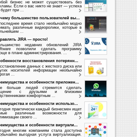
бой бизнес не может существовать без
кламы. Если о вас никто не знает — успеха
 будет при ...
чему большинство пользователей вы...
последнее время стало необычайно модно
имать различные видеоролики, которые в
льнейшем ...
равлять JIRA — просто!
льшинство недавних обновлений JIRA
ftware позволили сделать программу
още в плане администрирования. ...
обенности восстановления потерянн...
сстановление данных с жесткого диска или
угих носителей информации необычайно
рогая ...
еимущества и особенности приложен...
се больше людей стремится сделать
бщение с друзьями и близкими
дственниками комфортным ...
еимущества и особенности использо...
годня практически каждый бизнесмен ищет
амые различные возможности для
тимизации своего ...
еимущества и особенности виртуали...
годня многим компаниям стала доступна
обычайно выгодная услуга виртуализация.