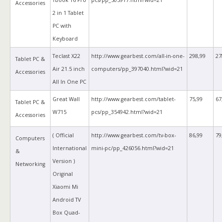
Accessories
2 in 1 Tablet
PC with
Keyboard
Teclast X22
http://www.gearbest.com/all-in-one-
298,99
27
Tablet PC &
Air 21.5 inch
computers/pp_397040.html?wid=21
Accessories
All In One PC
Great Wall
http://www.gearbest.com/tablet-
75,99
67
Tablet PC &
W715
pcs/pp_354942.html?wid=21
Accessories
( Official
http://www.gearbest.com/tv-box-
86,99
79
Computers
International
mini-pc/pp_426056.html?wid=21
&
Version )
Networking
Original
Xiaomi Mi
Android TV
Box Quad-