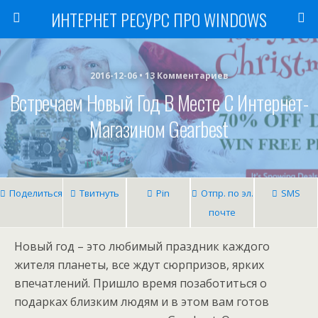
ИНТЕРНЕТ РЕСУРС ПРО WINDOWS
2016-12-06 • 13 Комментариев
Встречаем Новый Год В Месте С Интернет-
Магазином Gearbest
Поделиться
Твитнуть
Pin
Отпр. по эл.
SMS
почте
Новый год – это любимый праздник каждого
жителя планеты, все ждут сюрпризов, ярких
впечатлений. Пришло время позаботиться о
подарках близким людям и в этом вам готов