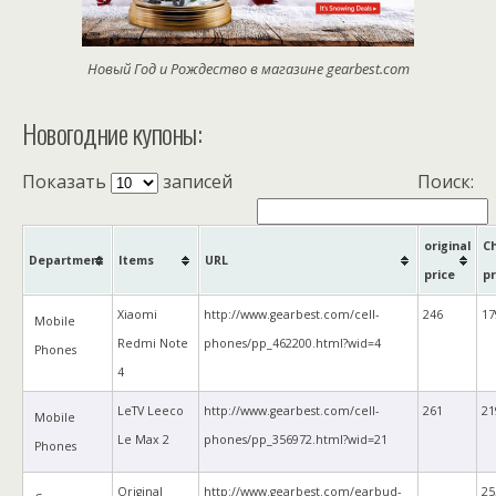
Новый Год и Рождество в магазине gearbest.com
Новогодние купоны:
Показать
записей
Поиск:
original
C
Department
Items
URL
price
pr
Xiaomi
http://www.gearbest.com/cell-
246
17
Mobile
Redmi Note
phones/pp_462200.html?wid=4
Phones
4
LeTV Leeco
http://www.gearbest.com/cell-
261
21
Mobile
Le Max 2
phones/pp_356972.html?wid=21
Phones
Original
http://www.gearbest.com/earbud-
25