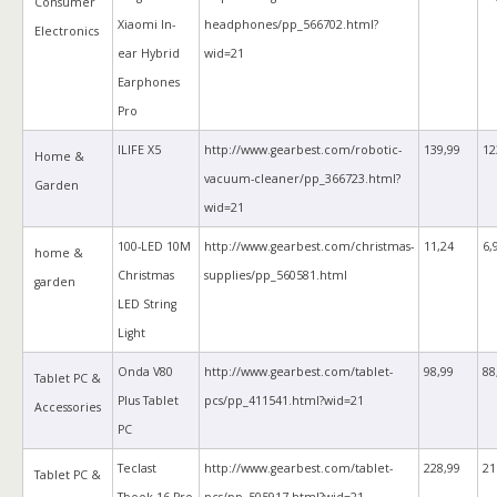
Consumer
Xiaomi In-
headphones/pp_566702.html?
Electronics
ear Hybrid
wid=21
Earphones
Pro
ILIFE X5
http://www.gearbest.com/robotic-
139,99
12
Home &
vacuum-cleaner/pp_366723.html?
Garden
wid=21
100-LED 10M
http://www.gearbest.com/christmas-
11,24
6,
home &
Christmas
supplies/pp_560581.html
garden
LED String
Light
Onda V80
http://www.gearbest.com/tablet-
98,99
88
Tablet PC &
Plus Tablet
pcs/pp_411541.html?wid=21
Accessories
PC
Teclast
http://www.gearbest.com/tablet-
228,99
21
Tablet PC &
Tbook 16 Pro
pcs/pp_505917.html?wid=21