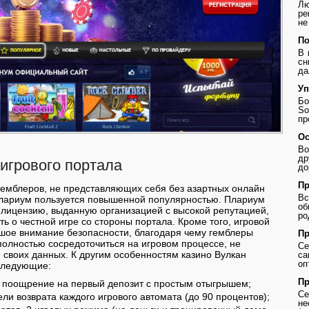
Лю
ре
не
По
В 
сн
да
Уп
Бо
So
пр
Ос
Во
др
игрового портала
до
Пр
гемблеров, не представляющих себя без азартных онлайн
В
 Плариум пользуется повышенной популярностью. Плариум
о
лицензию, выданную организацией с высокой репутацией,
ро
ть о честной игре со стороны портала. Кроме того, игровой
шое внимание безопасности, благодаря чему гемблеры
Пр
олностью сосредоточиться на игровом процессе, не
Се
е своих данных. К другим особенностям казино Вулкан
с
оп
следующие:
Пр
 поощрение на первый депозит с простым отыгрышем;
Се
ли возврата каждого игрового автомата (до 90 процентов);
не