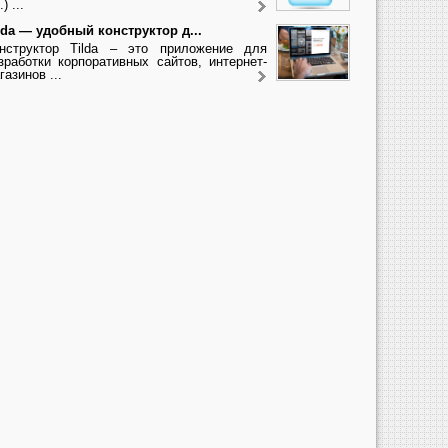
.) ...
lda — удобный конструктор д...
нструктор Tilda – это приложение для
зработки корпоративных сайтов, интернет-
газинов ...