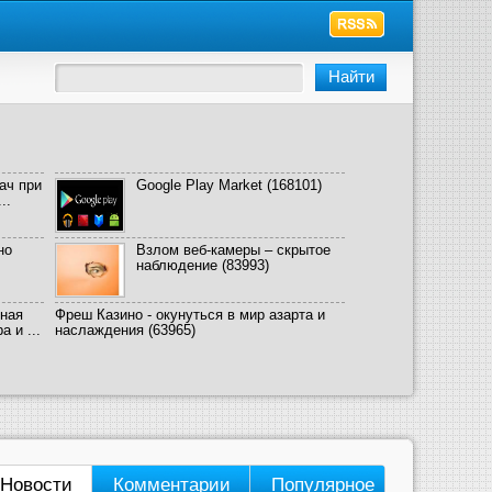
ач при
Google Play Market
(168101)
..
но
Взлом веб-камеры – скрытое
наблюдение
(83993)
ная
Фреш Казино - окунуться в мир азарта и
 и ...
наслаждения
(63965)
Новости
Комментарии
Популярное