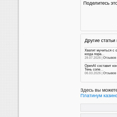
Поделитесь это
Другие статьи
Хватит мучиться с 
когда пора...
28.07.2026 |
Отзывов 
OpenAI составит ко
Тень сопе...
06.03.2026 |
Отзывов 
Здесь вы можете
Платинум казино