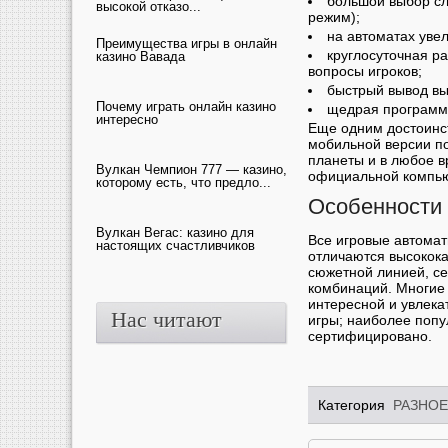
большой выбор сл
высокой отказо...
режим);
на автоматах уве
Преимущества игры в онлайн
круглосуточная р
казино Вавада
вопросы игроков;
быстрый вывод выи
Почему играть онлайн казино
щедрая программа
интересно
Еще одним достоинст
мобильной версии по
планеты и в любое в
Вулкан Чемпион 777 — казино,
официальной компью
которому есть, что предло...
Особенности 
Вулкан Вегас: казино для
Все игровые автомат
настоящих счастливчиков
отличаются высокок
сюжетной линией, с
комбинаций. Многие 
интересной и увлека
Нас читают
игры; наиболее попу
сертифицировано.
Категория
РАЗНОЕ