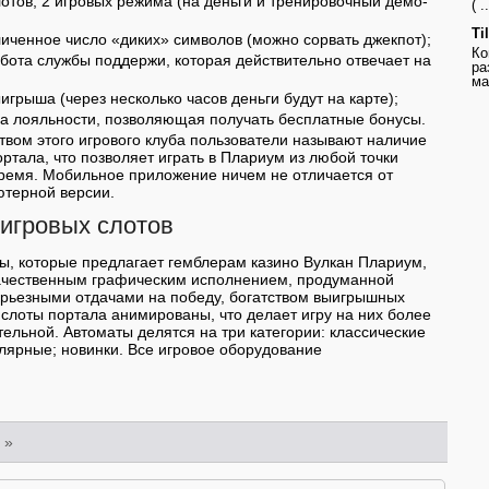
отов, 2 игровых режима (на деньги и тренировочный демо-
( ..
Ti
личенное число «диких» символов (можно сорвать джекпот);
Ко
абота службы поддержи, которая действительно отвечает на
ра
ма
грыша (через несколько часов деньги будут на карте);
 лояльности, позволяющая получать бесплатные бонусы.
вом этого игрового клуба пользователи называют наличие
ртала, что позволяет играть в Плариум из любой точки
ремя. Мобильное приложение ничем не отличается от
терной версии.
игровых слотов
ы, которые предлагает гемблерам казино Вулкан Плариум,
ачественным графическим исполнением, продуманной
ерьезными отдачами на победу, богатством выигрышных
слоты портала анимированы, что делает игру на них более
тельной. Автоматы делятся на три категории: классические
лярные; новинки. Все игровое оборудование
»