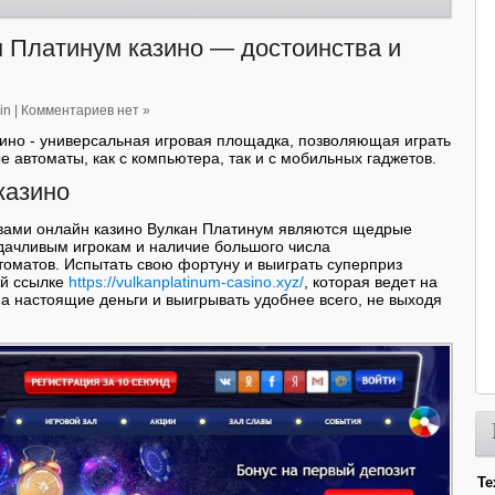
 Платинум казино — достоинства и
in
|
Комментариев нет »
ино - универсальная игровая площадка, позволяющая играть
 автоматы, как с компьютера, так и с мобильных гаджетов.
казино
вами онлайн казино Вулкан Платинум являются щедрые
дачливым игрокам и наличие большого числа
оматов. Испытать свою фортуну и выиграть суперприз
ой ссылке
https://vulkanplatinum-casino.xyz/
, которая ведет на
 на настоящие деньги и выигрывать удобнее всего, не выходя
Те