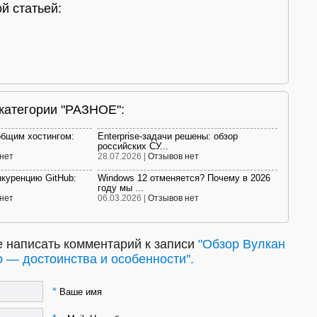
й статьей:
 категории "РАЗНОЕ":
общим хостингом:
Enterprise-задачи решены: обзор
российских СУ...
нет
28.07.2026 |
Отзывов нет
нкуренцию GitHub:
Windows 12 отменяется? Почему в 2026
году мы ...
нет
06.03.2026 |
Отзывов нет
 написать комментарий к записи
"Обзор Вулкан
 — достоинства и особенности".
*
Ваше имя