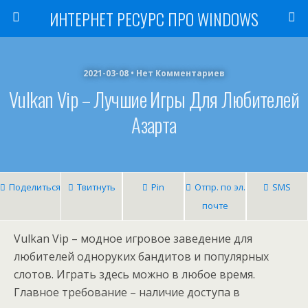
ИНТЕРНЕТ РЕСУРС ПРО WINDOWS
2021-03-08 • Нет Комментариев
Vulkan Vip – Лучшие Игры Для Любителей
Азарта
Поделиться
Твитнуть
Pin
Отпр. по эл.
SMS
почте
Vulkan Vip – модное игровое заведение для
любителей одноруких бандитов и популярных
слотов. Играть здесь можно в любое время.
Главное требование – наличие доступа в