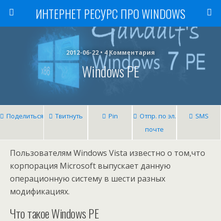
ИНТЕРНЕТ РЕСУРС ПРО WINDOWS
2012-06-22 • 4 Комментария
Windows PE
Поделиться
Твитнуть
Pin
Отпр. по эл.
SMS
почте
Пользователям Windows Vista известно о том,что
корпорация Microsoft выпускает данную
операционную систему в шести разных
модификациях.
Что такое Windows PE