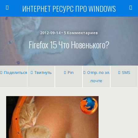
ИНТЕРНЕТ РЕСУРС ПРО WINDOWS
2012-09-14 • 5 Комментариев
Firefox 15 Что Новенького?
Поделиться
Твитнуть
Pin
Отпр. по эл.
SMS
почте