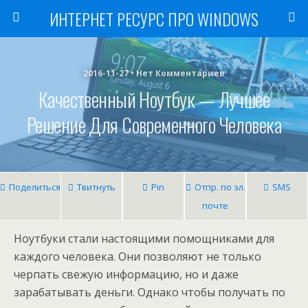
ИНТЕРНЕТ РЕСУРС ПРО WINDOWS
2016-11-27 • Нет Комментариев
Качественный Ноутбук — Лучшее
Решение Для Современного Человека
Поделиться
Твитнуть
Pin
Отпр. по эл.
SMS
почте
Ноутбуки стали настоящими помощниками для
каждого человека. Они позволяют не только
черпать свежую информацию, но и даже
зарабатывать деньги. Однако чтобы получать по