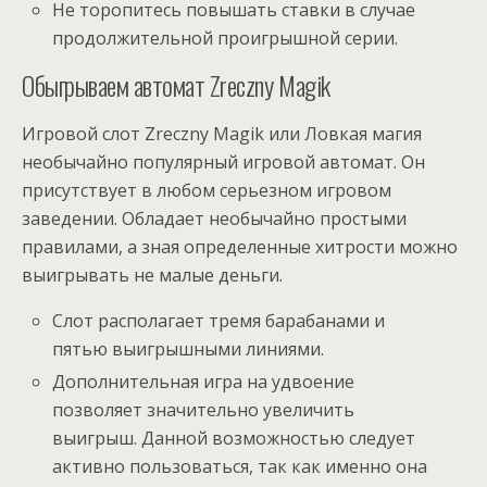
Не торопитесь повышать ставки в случае
продолжительной проигрышной серии.
Обыгрываем автомат Zreczny Magik
Игровой слот Zreczny Magik или Ловкая магия
необычайно популярный игровой автомат. Он
присутствует в любом серьезном игровом
заведении. Обладает необычайно простыми
правилами, а зная определенные хитрости можно
выигрывать не малые деньги.
Слот располагает тремя барабанами и
пятью выигрышными линиями.
Дополнительная игра на удвоение
позволяет значительно увеличить
выигрыш. Данной возможностью следует
активно пользоваться, так как именно она