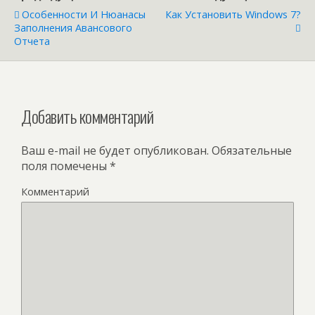
Особенности И Нюанасы
Как Установить Windows 7?
Заполнения Авансового
Отчета
Добавить комментарий
Ваш e-mail не будет опубликован.
Обязательные
поля помечены
*
Комментарий