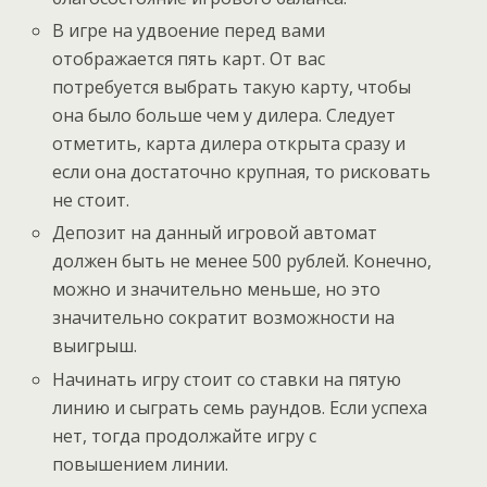
В игре на удвоение перед вами
отображается пять карт. От вас
потребуется выбрать такую карту, чтобы
она было больше чем у дилера. Следует
отметить, карта дилера открыта сразу и
если она достаточно крупная, то рисковать
не стоит.
Депозит на данный игровой автомат
должен быть не менее 500 рублей. Конечно,
можно и значительно меньше, но это
значительно сократит возможности на
выигрыш.
Начинать игру стоит со ставки на пятую
линию и сыграть семь раундов. Если успеха
нет, тогда продолжайте игру с
повышением линии.