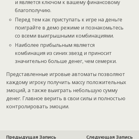
и является ключом к вашему финансовому
благополучию.
Перед тем как приступать к игре на деньге
поиграйте в демо режиме и познакомьтесь
со всеми выигрышными комбинациями.
Наиболее прибыльным является
комбинация из синих звезд и приносит
значительно больше денег, чем семерки.
Представленные игровые автоматы позволяют
каждому игроку получить массу положительных
эмоций, а также выиграть небольшую сумму
денег. Главное верить в свои силы и полностью
контролировать эмоции.
Предыдущая Запись
Следующая Запись