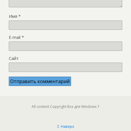
Имя
*
E-mail
*
Сайт
All content Copyright Все для Windows 7
Наверх