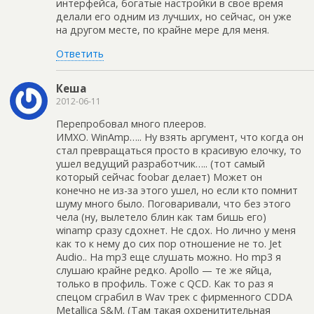
интерфейса, богатые настройки в свое время
делали его одним из лучших, но сейчас, он уже
на другом месте, по крайне мере для меня.
Ответить
Кеша
2012-06-11
Перепробовал много плееров.
ИМХО. WinAmp….. Ну взять аргумент, что когда он
стал превращаться просто в красивую елочку, то
ушел ведущий разработчик….. (тот самый
который сейчас foobar делает) Может он
конечно не из-за этого ушел, но если кто помнит
шуму много было. Поговаривали, что без этого
чела (ну, вылетело блин как там бишь его)
winamp сразу сдохнет. Не сдох. Но лично у меня
как то к нему до сих пор отношение не то. Jet
Audio.. На mp3 еще слушать можно. Но mp3 я
слушаю крайне редко. Apollo — те же яйца,
только в профиль. Тоже с QCD. Как то раз я
спецом сграбил в Wav трек с фирменного CDDA
Metallica S&M. (Там такая охренитительная