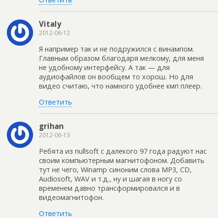
Vitaly
2012-06-12
Я например так и не подружился с винампом.
Главным образом благодаря мелкому, для меня
не удобному интерфейсу. А так — для
аудиофайлов он вообщем то хорош. Но для
видео считаю, что намного удобнее кмп плеер.
Ответить
grihan
2012-06-13
Ребята из nullsoft с далекого 97 года радуют нас
своим компьютерным магнитофоном. Добавить
тут не чего, Winamp синоним слова MP3, CD,
Audiosoft, WAV и т.д., ну и шагая в ногу со
временем давно трансформировался и в
видеомагнитофон.
Ответить