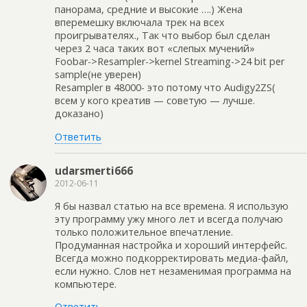
панорама, средние и высокие ….) Жена
вперемешку включала трек на всех
проигрывателях., Так что выбор был сделан
через 2 часа таких вот «слепых мучений»
Foobar->Resampler->kernel Streaming->24 bit per
sample(не уверен)
Resampler в 48000- это потому что Audigy2ZS(
всем у кого креатив — советую — лучше.
доказано)
Ответить
udarsmerti666
2012-06-11
Я бы назвал статью на все времена. Я использую
эту программу ужу много лет и всегда получаю
только положительное впечатление.
Продуманная настройка и хороший интерфейс.
Всегда можно подкорректировать медиа-файл,
если нужно. Слов нет незаменимая программа на
компьютере.
Ответить