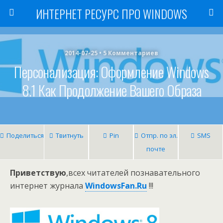
ИНТЕРНЕТ РЕСУРС ПРО WINDOWS
2014-07-25 • 5 Комментариев
Персонализация: Оформление Windows
8.1 Как Продолжение Вашего Образа
Поделиться
Твитнуть
Pin
Отпр. по эл.
SMS
почте
Приветствую
,всех читателей познавательного
интернет журнала
WindowsFan.Ru
!!!