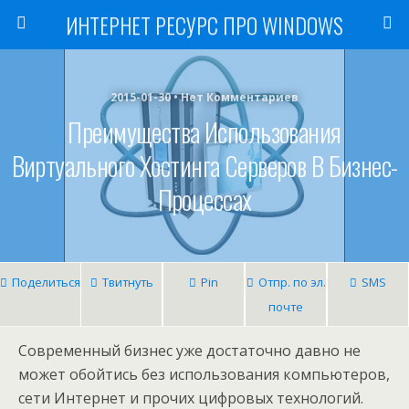
ИНТЕРНЕТ РЕСУРС ПРО WINDOWS
2015-01-30 • Нет Комментариев
Преимущества Использования
Виртуального Хостинга Серверов В Бизнес-
Процессах
Поделиться
Твитнуть
Pin
Отпр. по эл.
SMS
почте
Современный бизнес уже достаточно давно не
может обойтись без использования компьютеров,
сети Интернет и прочих цифровых технологий.